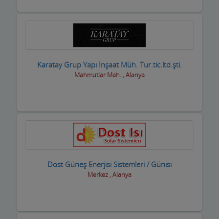
internet Cafeler ve Oyun salonları
Isıtma / Soğutma Sistemleri
ithalat ihracat Firmaları
Karatay Grup Yapı İnşaat Müh. Tur.tic.ltd.şti.
izolasyon Firmaları
Mahmutlar Mah. , Alanya
Jeneratör Sistemleri
Kahvehane Kıraathane Nargile Cafe
Kaloriferciler
Kargo ve Nakliye Şirketleri
Dost Güneş Enerjisi Sistemleri / Günısı
Kasaplar
Merkez , Alanya
Kitap ve Kırtasiyeciler
Klimacılar