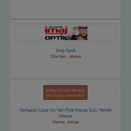
Hastane ve Sağlık Kuruluşları
Havuz ve Kimyasalları
Hediyelik Eşya Firmaları
Hırdavatçılar ve Nalburiye
İmaj Optik
Hububatçılar
Oba Mah. , Alanya
Hurdacılar
iç Giyim ve Mayo
ilaçlama Firmaları
inşaat Firmaları
Ramazan Usta Nın Yeri Pide Kebab Sulu Yemek
inşaat Malzemeleri
Alanya
Merkez , Alanya
inşaat ve yapı ustaları