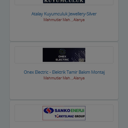
Elektrikli El Aletleri
Atalay Kuyumculuk Jewellery-Silver
Elektronikçiler
Mahmutlar Mah. , Alanya
Emlakçılar
Evcil Hayvan Eğitim Merkezi
Evden Eve Nakliye Firmaları
Evkur Firmaları
Onex Electric - Elektrik Tamir Bakım Montaj
Fitness-Spa Salonları
Mahmutlar Mah. , Alanya
Fırıncılar
Fotoğrafçılar
Geri dönüşüm firmaları
Giyim Mağazaları