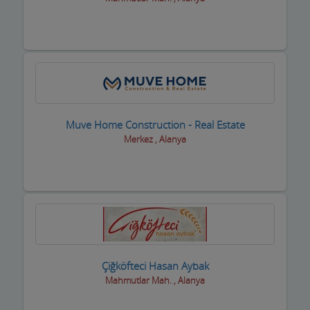
Turizm Acenteleri-uçak bilet firmaları
Uydu Teknik Servis Firmaları
Vcd-Dvd Kiralama
Veterinerler Hayvan Hastanesi
Yabancı Dil Kursları
Muve Home Construction - Real Estate
Merkez , Alanya
Yapı Denetim
Yapı Malzemeleri
Yatçılar Gezi Tekneleri
Yemek Fabrikası
Yetkili Servisler
Çiğköfteci Hasan Aybak
Mahmutlar Mah. , Alanya
Yufkacılar