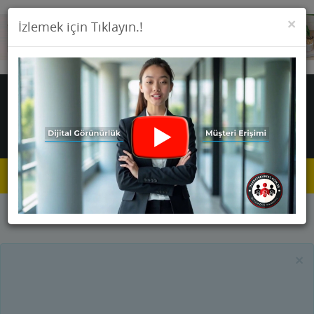
KA
×
İzlemek için Tıklayın.!
Toggle
navigat
Anasayfa
Firmalar
×