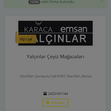
×
adet firma bulundu.
12292
Asansörcüler
Av Malzemeleri
Avukatlar ve Hukuk Büroları
Vip Üye
Ayakkabıcılar ve Çantacılar
Baharatçılar-Aktarlar
Yalçınlar Çeyiz Mağazaları
Balık Evi Restaurant
Bankalar
Oba Mah. Çevreyolu Cad.N/9/C Oba Mah.,Alanya
Bar Disko Cafe
Basın ve Medya
2425141144
Bayan Kuaför Salonları
Detaylar