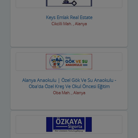
Sıhhi Tesisatcılar
Keys Emlak Real Estate
Cikcilli Mah. , Alanya
Soğuk Hava Depoları
Şömine ve Soba Hizmetleri
Sondaj Hizmetleri
Spor Salonları ve Malzemeleri
Su ve Tüp Bayileri
Alanya Anaokulu | Özel Gök Ve Su Anaokulu -
Oba'da Özel Kreş Ve Okul Öncesi Eğitim
Sürücü Kursları
Oba Mah. , Alanya
Süt ve Süt Ürünleri
Taksi işletmeleri
Tapu Takip Firmaları