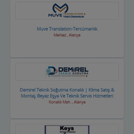
Reklamcılık ve Tanıtım Hizmetleri
Rent A Car Firmaları
Muve Translation-Tercümanlık
Merkez , Alanya
Resim Sanat Galerileri
Resmi Kurumlar
Resmi Odalar
Restorant, Lokanta ve Fast Food
Sanayi Sitesi
Demirel Teknik Soğutma Konaklı | Klima Satış &
Montaj, Beyaz Eşya Ve Teknik Servis Hizmetleri
Ses ve Işık Sistemleri
Konaklı Mah. , Alanya
Sigortacılar
Sivil Toplum Kuruluşları
Siyasi Partiler