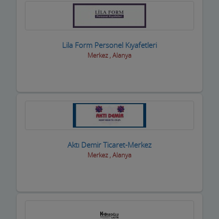
Koltuk Döşeme
Kozmetik Firmaları
Lila Form Personel Kıyafetleri
Kreş ve Bakımevleri
Merkez , Alanya
Kuaför Salonları
Kuran Kursu
Kurs Eğitim Hizmetleri
Kuru Temizleme,Yıkama
Aktı Demir Ticaret-Merkez
Kuruyemiş ve Şekerleme Ürünleri
Merkez , Alanya
Kuyumcular
Maden Kömür Sanayi
Manavlar