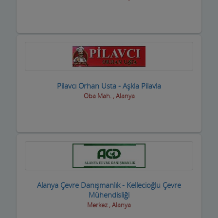
Oto Döşemeciler
Oto Galeriler
Oto Kaportacılar
Oto Klima ve Elektrikciler
Pilavcı Orhan Usta - Aşkla Pilavla
Oto Kurtarıcı ve Vinç
Oba Mah. , Alanya
Oto Lastik Firmaları
Oto Servisleri ve Tamircileri
Oto yedek parça
Oto Yıkamacıları
Alanya Çevre Danışmanlık - Kellecioğlu Çevre
Otobüs Firmaları
Mühendisliği
Merkez , Alanya
Otogaz