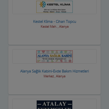
Diğer Hizmet Sektörleri
Dijital Uydu sistemleri
Kestel Klima - Cihan Topcu
Diş Hekimleri
Kestel Mah. , Alanya
Diyetisyen
Doktorlar
Döşemeciler,Brandacılar ,Tente,Çadırcılar
Döviz Büroları
Alanya Sağlık Kabini-Evde Bakım Hizmetleri
Düğün Nişan Salonları
Merkez , Alanya
Eczaneler
Eğlence yerleri
Elektrikçiler