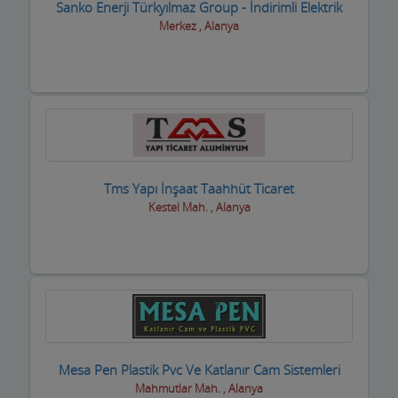
Sanko Enerji Türkyılmaz Group - İndirimli Elektrik
Gümüş Takı Mağazaları ve Saatciler
Merkez , Alanya
Güneş Enerji Sistemleri
Güvenlik Alarm Sistemleri
Güzellik Salonları
Hac Malzemeleri
Tms Yapı İnşaat Taahhüt Ticaret
Hafriyat Firmaları
Kestel Mah. , Alanya
Hal Komisyoncuları
Halı Saha
Halı Yıkama
Halıcılar
Mesa Pen Plastik Pvc Ve Katlanır Cam Sistemleri
Hamamlar / Spa ve Masaj salonları
Mahmutlar Mah. , Alanya