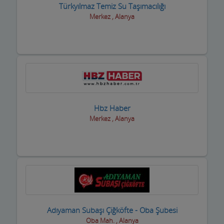
Türkyılmaz Temiz Su Taşımacılığı
Müzik Aletleri ve kursları
Merkez , Alanya
Öğrenci Yurtları
Okullar
Optik / Gözlük Firmaları
Organizasyon Hizmetleri
Hbz Haber
Organize Sanayi Bölgesi firmaları
Merkez , Alanya
Otel Ekipmanları
Oteller
Oto Aksesuar Firmaları
Oto Boya Firmaları
Adıyaman Subaşı Çiğköfte - Oba Şubesi
Oto Camcılar
Oba Mah. , Alanya