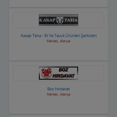
Otomotiv Bayileri
Oyuncak Mağazaları
Özel Eğitim Kurumları
Kasap Taha - Et Ve Tavuk Ürünleri Şarküteri
Özel Sağlık Kuruluşları
Merkez , Alanya
Pastaneler, Dondurmacılar, Tatlıcılar
Pazar Yerleri
Perde Mefruşat Firmaları
Perde, Korniş Ustaları
Boz Hırdavat
Piknik Yerleri
Merkez , Alanya
Prefabrik Ev ve Konteyner
Raf Sistemleri