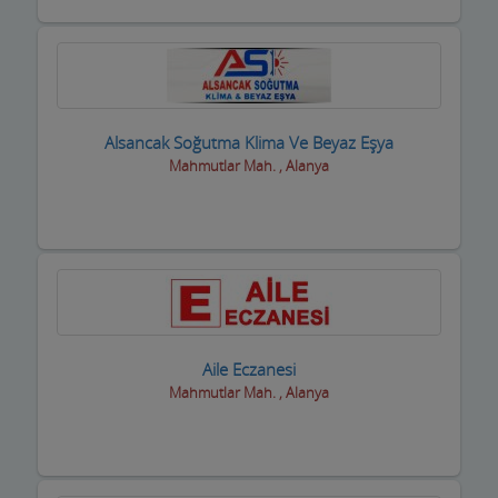
Çatı Kaplama firmaları
Çay Ocakları
Çelik Kapı Firmaları
Çevre ve Su Arıtma
Alsancak Soğutma Klima Ve Beyaz Eşya
Mahmutlar Mah. , Alanya
Çiçekçi - Peyzaj
Çiğ Köfte Firmaları
Dekorasyon Firmaları
Demir ve Ferforje Ürünleri
Deniz Ürün ve Malzemeleri
Aile Eczanesi
Mahmutlar Mah. , Alanya
Dernek ve Vakıflar
Dershaneler