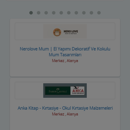
Bebek ve Çocuk Mağazası
Benzin istasyonları(Petroller)
Berberler
Beyaz Eşya Mağazaları
Beyaz Eşya Teknik Servisler
Nerolove Mum | El Yapımı Dekoratif Ve Kokulu
Mum Tasarımları
Bijuteri Parfümeri Ürünleri
Merkez , Alanya
Bilgisayar Yazılım Bilişim
Bisiklet Satış ve Tamircisi
Bobinajcılar
Boyacılar
Anka Kitap - Kırtasiye - Okul Kırtasiye Malzemeleri
Merkez , Alanya
Cam, Ayna Ürünleri