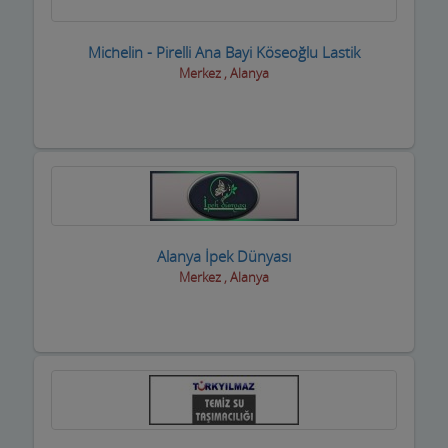
Marketler ve Tekel Bayiler
Michelin - Pirelli Ana Bayi Köseoğlu Lastik
Matbaalar
Merkez , Alanya
Medikal Tıbbi Malzemeler
Mermerciler
Mimarlar / Mühendisler
Mobilya imalat
Alanya İpek Dünyası
Mobilya Mağazaları
Merkez , Alanya
Moda Evleri ve Gelinlik
Motorsiklet Firmaları
Muhasebeciler SMMM
Muhtarlar