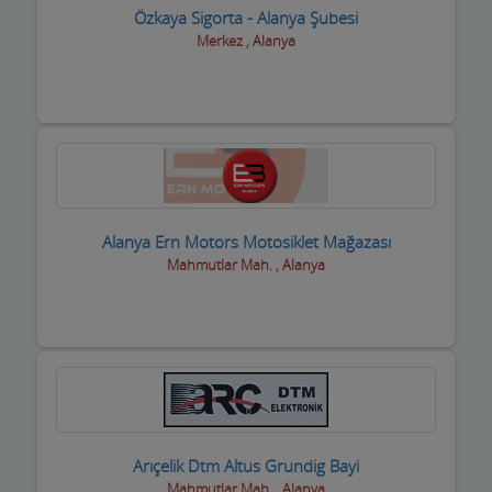
Tarım Ürünleri ve Makinaları
Özkaya Sigorta - Alanya Şubesi
Merkez , Alanya
Tatto Dövme Piercing
Tavuk ve Yumurta
Tekstil Mağazaları
Telefon ve Telekominasyon Hiz.
Temizlik Firmaları
Alanya Ern Motors Motosiklet Mağazası
Mahmutlar Mah. , Alanya
Tercüme ve Danışmanlık Büroları
Terziler ve Dikimevi
Toptan Gıda ve içecek
Trafik Takip Firmaları
Transfer ve ulaşım
Arıçelik Dtm Altus Grundig Bayi
Mahmutlar Mah. , Alanya