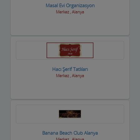
Masal Evi Organizasyon
Boyacılar
Merkez , Alanya
Cam, Ayna Ürünleri
Çatı Kaplama firmaları
Çay Ocakları
Çelik Kapı Firmaları
Hacı Şerif Tatlıları
Çevre ve Su Arıtma
Merkez , Alanya
Çiçekçi - Peyzaj
Çiğ Köfte Firmaları
Dekorasyon Firmaları
Demir ve Ferforje Ürünleri
Banana Beach Club Alanya
Deniz Ürün ve Malzemeleri
Merkez , Alanya