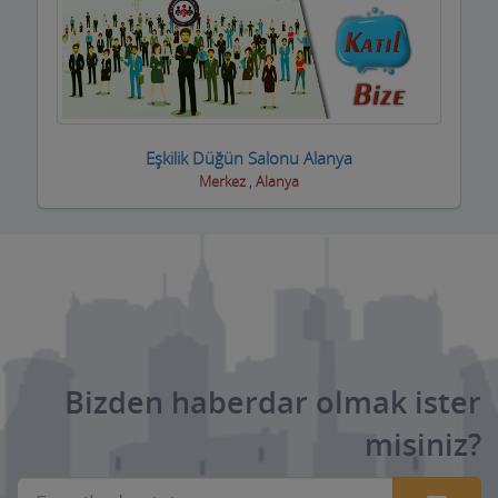
Kasaplar
Kitap ve Kırtasiyeciler
Klimacılar
Koltuk Döşeme
Eşkilik Düğün Salonu Alanya
Merkez , Alanya
Kozmetik Firmaları
Kreş ve Bakımevleri
Kuaför Salonları
Kuran Kursu
Kurs Eğitim Hizmetleri
Bizden haberdar olmak ister
Kuru Temizleme,Yıkama
misiniz?
Kuruyemiş ve Şekerleme Ürünleri