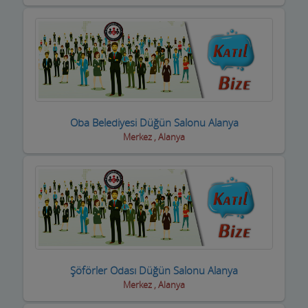
Halı Yıkama
Halıcılar
Hamamlar / Spa ve Masaj salonları
Hastane ve Sağlık Kuruluşları
Havuz ve Kimyasalları
Oba Belediyesi Düğün Salonu Alanya
Merkez , Alanya
Hediyelik Eşya Firmaları
Hırdavatçılar ve Nalburiye
Hububatçılar
Hurdacılar
iç Giyim ve Mayo
Şöförler Odası Düğün Salonu Alanya
ilaçlama Firmaları
Merkez , Alanya