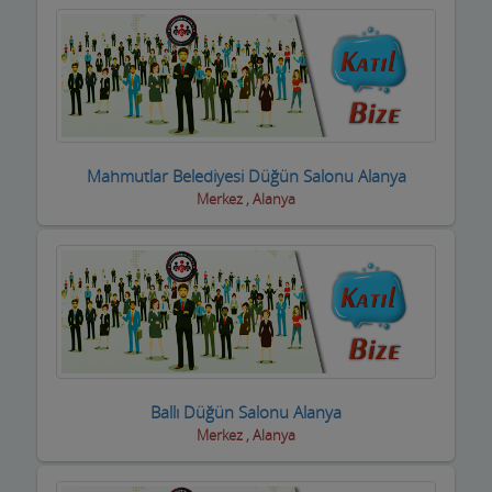
inşaat Firmaları
inşaat Malzemeleri
inşaat ve yapı ustaları
internet Cafeler ve Oyun salonları
Mahmutlar Belediyesi Düğün Salonu Alanya
Isıtma / Soğutma Sistemleri
Merkez , Alanya
ithalat ihracat Firmaları
izolasyon Firmaları
Jeneratör Sistemleri
Kahvehane Kıraathane Nargile Cafe
Ballı Düğün Salonu Alanya
Kaloriferciler
Merkez , Alanya
Kargo ve Nakliye Şirketleri