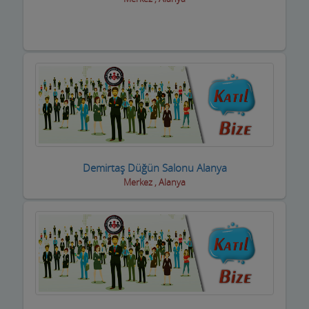
Dernek ve Vakıflar
Dershaneler
Diğer Hizmet Sektörleri
Dijital Uydu sistemleri
Diş Hekimleri
Diyetisyen
Demirtaş Düğün Salonu Alanya
Merkez , Alanya
Doktorlar
Döşemeciler,Brandacılar ,Tente,Çadırcılar
Döviz Büroları
Düğün Nişan Salonları
Eczaneler