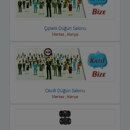
Basın ve Medya
Bayan Kuaför Salonları
Çıplaklı Düğün Salonu
Bebek ve Çocuk Mağazası
Merkez , Alanya
Benzin istasyonları(Petroller)
Berberler
Beyaz Eşya Mağazaları
Beyaz Eşya Teknik Servisler
Cikcilli Düğün Salonu
Bijuteri Parfümeri Ürünleri
Merkez , Alanya
Bilgisayar Yazılım Bilişim
Bisiklet Satış ve Tamircisi
Bobinajcılar