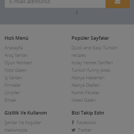
Kuyumcular
Maden Kömür Sanayi
Manavlar
Hızlı Menü
Popüler Sayfalar
Marketler ve Tekel Bayiler
Anasayfa
Quick and Easy Turkish
Matbaalar
Araç İlanları
recipes
Oyun Rehberi
Kolay Yemek Tarifleri
Medikal Tıbbi Malzemeler
Foto Galeri
Turkish funny jokes
Mermerciler
İş İlanları
Alanya Haberleri
Firmalar
Alanya Otelleri
Mimarlar / Mühendisler
Ürünler
Komik Fıkralar
Emlak
Video Galeri
Mobilya imalat
Gizlilik Ve Kullanım
Bizi Takip Edin
Mobilya Mağazaları
Şartlar Ve Koşullar
Facebook
Moda Evleri ve Gelinlik
Hakkımızda
Twitter