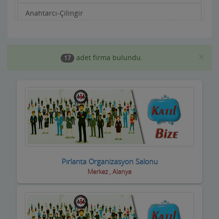
Anahtarcı-Çilingir
Apartman Yönetimi
Aracı Kurumlar
×
adet firma bulundu.
17
Asansörcüler
Av Malzemeleri
Avukatlar ve Hukuk Büroları
Ayakkabıcılar ve Çantacılar
Baharatçılar-Aktarlar
Pırlanta Organizasyon Salonu
Merkez , Alanya
Balık Evi Restaurant
Bankalar
Bar Disko Cafe