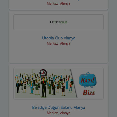
Fotoğrafçılar
Merkez , Alanya
Geri dönüşüm firmaları
Giyim Mağazaları
Gümüş Takı Mağazaları ve Saatciler
Utopia Club Alanya
Güneş Enerji Sistemleri
Merkez , Alanya
Güvenlik Alarm Sistemleri
Güzellik Salonları
Hac Malzemeleri
Hafriyat Firmaları
Hal Komisyoncuları
Halı Saha
Belediye Düğün Salonu Alanya
Merkez , Alanya