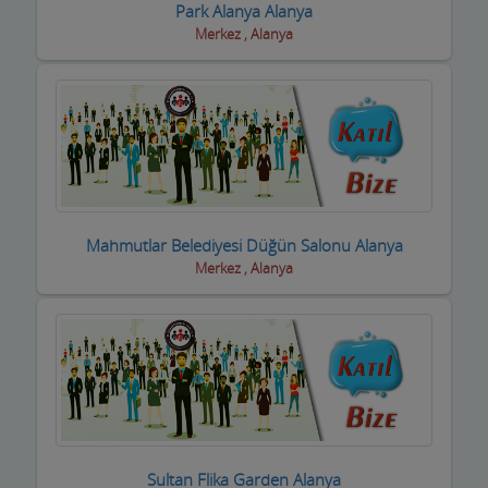
Park Alanya Alanya
Merkez , Alanya
Eğlence yerleri
Elektrikçiler
Elektrikli El Aletleri
Elektronikçiler
Emlakçılar
Mahmutlar Belediyesi Düğün Salonu Alanya
Evcil Hayvan Eğitim Merkezi
Merkez , Alanya
Evden Eve Nakliye Firmaları
Evkur Firmaları
Fitness-Spa Salonları
Fırıncılar
Sultan Flika Garden Alanya