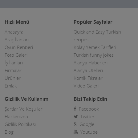
Boyacılar
Hızlı Menü
Popüler Sayfalar
Cam, Ayna Ürünleri
Anasayfa
Quick and Easy Turkish
Çatı Kaplama firmaları
Araç İlanları
recipes
Oyun Rehberi
Kolay Yemek Tarifleri
Çay Ocakları
Foto Galeri
Turkish funny jokes
Çelik Kapı Firmaları
İş İlanları
Alanya Haberleri
Firmalar
Alanya Otelleri
Çevre ve Su Arıtma
Ürünler
Komik Fıkralar
Emlak
Video Galeri
Çiçekçi - Peyzaj
Çiğ Köfte Firmaları
Gizlilik Ve Kullanım
Bizi Takip Edin
Şartlar Ve Koşullar
Facebook
Dekorasyon Firmaları
Hakkımızda
Twitter
Demir ve Ferforje Ürünleri
Gizlilik Politikası
Google
Blog
Youtube
Deniz Ürün ve Malzemeleri