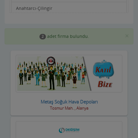
Anahtarcı-Çilingir
Apartman Yönetimi
Aracı Kurumlar
×
adet firma bulundu.
2
Asansörcüler
Av Malzemeleri
Avukatlar ve Hukuk Büroları
Ayakkabıcılar ve Çantacılar
Baharatçılar-Aktarlar
Metaş Soğuk Hava Depoları
Tosmur Mah. , Alanya
Balık Evi Restaurant
Bankalar
Bar Disko Cafe