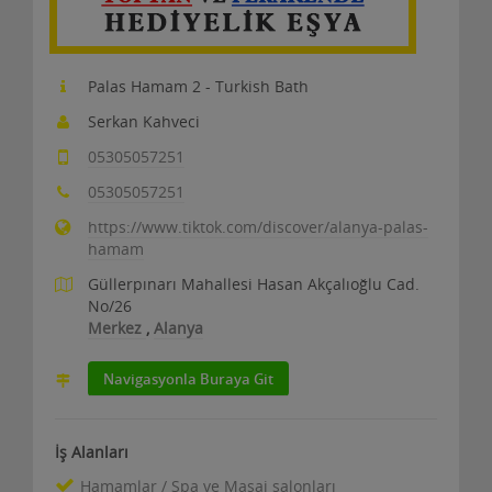
Palas Hamam 2 - Turkish Bath
Serkan Kahveci
05305057251
05305057251
https://www.tiktok.com/discover/alanya-palas-
hamam
Güllerpınarı Mahallesi Hasan Akçalıoğlu Cad.
No/26
Merkez
,
Alanya
Navigasyonla Buraya Git
İş Alanları
Hamamlar / Spa ve Masaj salonları