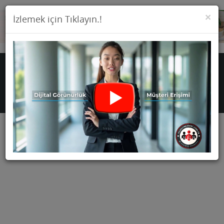
KA
×
İzlemek için Tıklayın.!