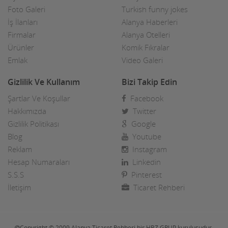
Foto Galeri
Turkish funny jokes
İş İlanları
Alanya Haberleri
Firmalar
Alanya Otelleri
Ürünler
Komik Fıkralar
Emlak
Video Galeri
Gizlilik Ve Kullanım
Bizi Takip Edin
Şartlar Ve Koşullar
Facebook
Hakkımızda
Twitter
Gizlilik Politikası
Google
Blog
Youtube
Reklam
Instagram
Hesap Numaraları
Linkedin
S.S.S
Pinterest
İletişim
Ticaret Rehberi
Copyright © 2009 Alanya Ticaret Rehberi bir HBZ GRUP kuruluşudur.