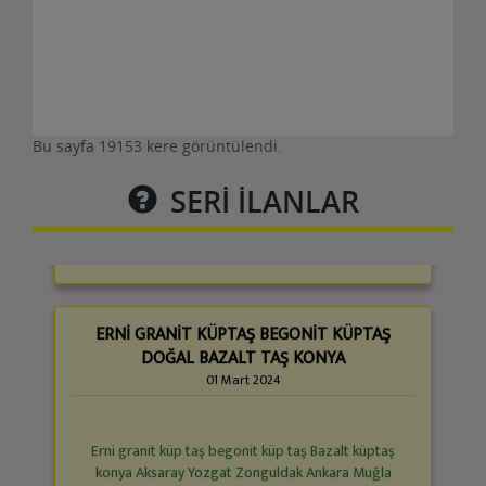
Erni granit küp taş begonit küp taş Bazalt küptaş
konya Aksaray Yozgat Zonguldak Ankara Muğla
İstanb......
Bu sayfa 19153 kere görüntülendi.
Detaylar
SERİ İLANLAR
ERNİ GRANİT KÜPTAŞ BEGONİT KÜPTAŞ
DOĞAL BAZALT TAŞ KONYA
01 Mart 2024
Erni granit küp taş begonit küp taş Bazalt küptaş
konya Aksaray Yozgat Zonguldak Ankara Muğla
İstanb......