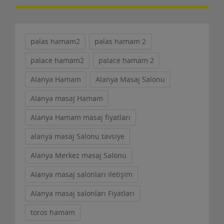
Full-Tıme
20 Temmuz 2023
palas hamam2
palas hamam 2
Alanya Pizza Hut Şirketinin büyüme stratejileri
doğrultusunda; mevcut ve açılacak
palace hamam2
palace hamam 2
restoranlarımızda......
Alanya Hamam
Alanya Masaj Salonu
Detaylar
Alanya masaj Hamam
Alanya Hamam masaj fiyatları
alanya masaj Salonu tavsiye
Temizlik Görevlisi
Alanya Merkez masaj Salonu
20 Temmuz 2023
Alanya masaj salonları iletişim
Alanya masaj salonları Fiyatları
Al-Active Gayrimenkul Danışmanlık şirketinde
çalıştırılmak üzere ofisin temizlik ve çay servisi işle......
toros hamam