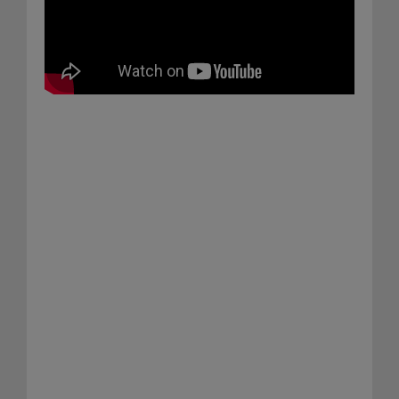
ERNİ GRANİT KÜPTAŞ BEGONİT KÜPTAŞ
DOĞAL BAZALT TAŞ MUĞLA
01 Mart 2024