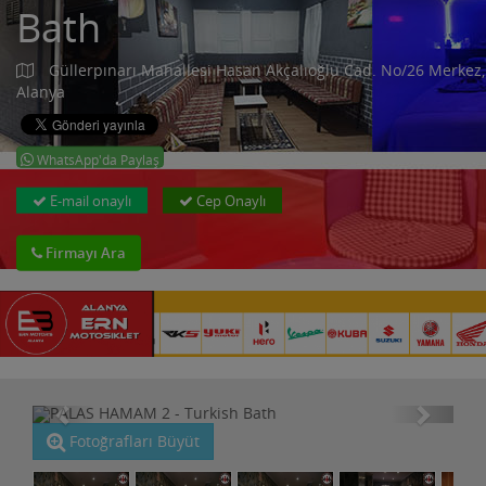
Bath
Güllerpınarı Mahallesi Hasan Akçalıoğlu Cad. No/26 Merkez,
Alanya
WhatsApp'da Paylaş
E-mail onaylı
Cep Onaylı
Firmayı Ara
Fotoğrafları Büyüt