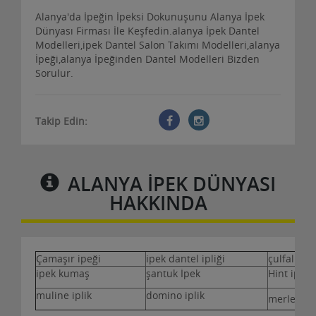
Alanya'da İpeğin İpeksi Dokunuşunu Alanya İpek
Dünyası Firması İle Keşfedin.alanya İpek Dantel
Modelleri,ipek Dantel Salon Takımı Modelleri,alanya
İpeği,alanya İpeğinden Dantel Modelleri Bizden
Sorulur.
Takip Edin:
ALANYA İPEK DÜNYASI
HAKKINDA
Çamaşır ipeği
ipek dantel ipliği
çulfalık 
ipek kumaş
şantuk İpek
Hint ipeği
muline iplik
domino iplik
merlet ipl