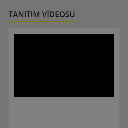
TANITIM VİDEOSU
ERNİ GRANİT KÜPTAŞ BEGONİT KÜPTAŞ
DOĞAL BAZALT TAŞ MUĞLA
01 Mart 2024
Erni granit küp taş begonit küp taş Bazalt küptaş
konya Aksaray Yozgat Zonguldak Ankara Muğla
İstanb......
Detaylar