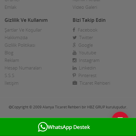
Emlak
Video Galeri
Gizlilik Ve Kullanım
Bizi Takip Edin
Şartlar Ve Koşullar
Facebook
Hakkımızda
Twitter
Gizlilik Politikası
Google
Blog
Youtube
Reklam
Instagram
Hesap Numaraları
Linkedin
S.S.S
Pinterest
İletişim
Ticaret Rehberi
Copyright © 2009 Alanya Ticaret Rehberi bir HBZ GRUP kuruluşudur.
💬
WhatsApp Destek