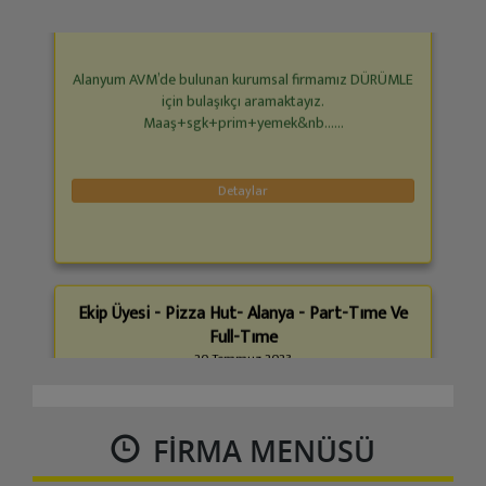
Alanyum AVM’de bulunan kurumsal firmamız DÜRÜMLE
için bulaşıkçı aramaktayız.
Maaş+sgk+prim+yemek&nb......
Detaylar
Ekip Üyesi - Pizza Hut- Alanya - Part-Tıme Ve
Full-Tıme
20 Temmuz 2023
Alanya Pizza Hut Şirketinin büyüme stratejileri
doğrultusunda; mevcut ve açılacak
restoranlarımızda......
FIRMA MENÜSÜ
Detaylar