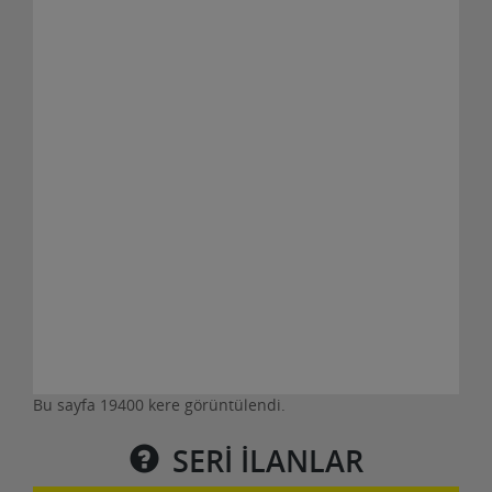
ERNİ GRANİT KÜPTAŞ BEGONİT KÜPTAŞ
DOĞAL BAZALT TAŞ KONYA
01 Mart 2024
Erni granit küp taş begonit küp taş Bazalt küptaş
konya Aksaray Yozgat Zonguldak Ankara Muğla
İstanb......
Detaylar
Bulaşıkçı aranıyor
Bu sayfa 19400 kere görüntülendi.
20 Temmuz 2023
SERİ İLANLAR