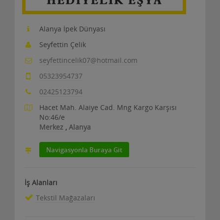
Alanya İpek Dünyası
Seyfettin Çelik
seyfettincelik07@hotmail.com
05323954737
02425123794
Hacet Mah. Alaiye Cad. Mng Kargo Karşısı
No:46/e
Merkez
,
Alanya
Navigasyonla Buraya Git
İş Alanları
Tekstil Mağazaları