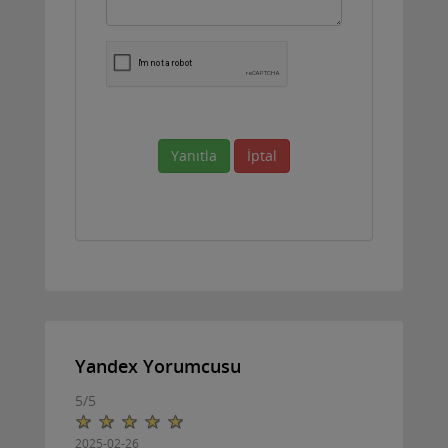
Yanıtla
İptal
Yandex Yorumcusu
5
/
5
2025-02-26