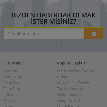
BIZDEN HABERDAR OLMAK
ISTER MISINIZ?
Hızlı Menü
Popüler Sayfalar
Anasayfa
Quick and Easy Turkish
Araç İlanları
recipes
Oyun Rehberi
Kolay Yemek Tarifleri
Foto Galeri
Turkish funny jokes
İş İlanları
Alanya Haberleri
Firmalar
Alanya Otelleri
Ürünler
Komik Fıkralar