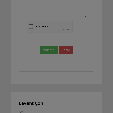
Yanıtla
İptal
Levent Çon
5
/
5