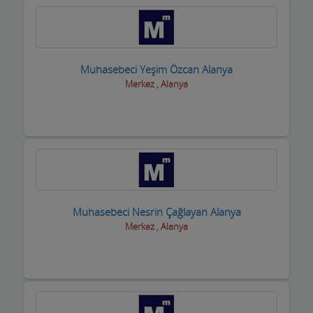
Sigortacılar
Sivil Toplum Kuruluşları
Muhasebeci Yeşim Özcan Alanya
Siyasi Partiler
Merkez , Alanya
Sıhhi Tesisatcılar
Soğuk Hava Depoları
Şömine ve Soba Hizmetleri
Sondaj Hizmetleri
Muhasebeci Nesrin Çağlayan Alanya
Spor Salonları ve Malzemeleri
Merkez , Alanya
Su ve Tüp Bayileri
Sürücü Kursları
Süt ve Süt Ürünleri