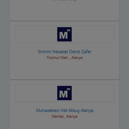
Oto Yıkamacıları
Otobüs Firmaları
Otogaz
Otomotiv Bayileri
Smmm Nezaket Deniz Zafer
Oyuncak Mağazaları
Tosmur Mah. , Alanya
Özel Eğitim Kurumları
Özel Sağlık Kuruluşları
Pastaneler, Dondurmacılar, Tatlıcılar
Pazar Yerleri
Muhasebeci Veli Akkuş Alanya
Perde Mefruşat Firmaları
Merkez , Alanya
Perde, Korniş Ustaları