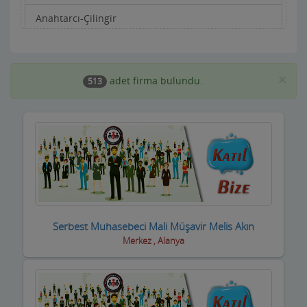
Anahtarcı-Çilingir
Apartman Yönetimi
Aracı Kurumlar
×
adet firma bulundu.
513
Asansörcüler
Av Malzemeleri
Avukatlar ve Hukuk Büroları
Ayakkabıcılar ve Çantacılar
Baharatçılar-Aktarlar
Serbest Muhasebeci Mali Müşavir Melis Akın
Merkez , Alanya
Balık Evi Restaurant
Bankalar
Bar Disko Cafe