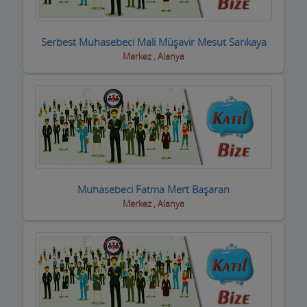
Dernek ve Vakıflar
Serbest Muhasebeci Mali Müşavir Mesut Sarıkaya
Dershaneler
Merkez , Alanya
Diğer Hizmet Sektörleri
Dijital Uydu sistemleri
Diş Hekimleri
Diyetisyen
Muhasebeci Fatma Mert Başaran
Doktorlar
Merkez , Alanya
Döşemeciler,Brandacılar ,Tente,Çadırcılar
Döviz Büroları
Düğün Nişan Salonları
Eczaneler