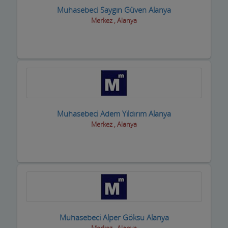
Muhasebeci Saygın Güven Alanya
Trafik Takip Firmaları
Merkez , Alanya
Transfer ve ulaşım
Turizm Acenteleri-uçak bilet firmaları
Uydu Teknik Servis Firmaları
Vcd-Dvd Kiralama
Muhasebeci Adem Yıldırım Alanya
Veterinerler Hayvan Hastanesi
Merkez , Alanya
Yabancı Dil Kursları
Yapı Denetim
Yapı Malzemeleri
Yatçılar Gezi Tekneleri
Muhasebeci Alper Göksu Alanya
Yemek Fabrikası