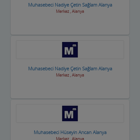
Muhasebeci Nadiye Çetin Sağlam Alanya
Oto Aksesuar Firmaları
Merkez , Alanya
Oto Boya Firmaları
Oto Camcılar
Oto Döşemeciler
Oto Galeriler
Muhasebeci Nadiye Çetin Sağlam Alanya
Oto Kaportacılar
Merkez , Alanya
Oto Klima ve Elektrikciler
Oto Kurtarıcı ve Vinç
Oto Lastik Firmaları
Oto Servisleri ve Tamircileri
Muhasebeci Hüseyin Arıcan Alanya
Oto yedek parça
Merkez , Alanya