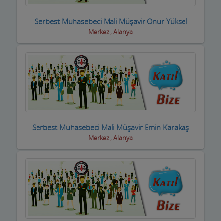
Eğlence yerleri
Serbest Muhasebeci Mali Müşavir Onur Yüksel
Merkez , Alanya
Elektrikçiler
Elektrikli El Aletleri
Elektronikçiler
Emlakçılar
Evcil Hayvan Eğitim Merkezi
Serbest Muhasebeci Mali Müşavir Emin Karakaş
Merkez , Alanya
Evden Eve Nakliye Firmaları
Evkur Firmaları
Fitness-Spa Salonları
Fırıncılar