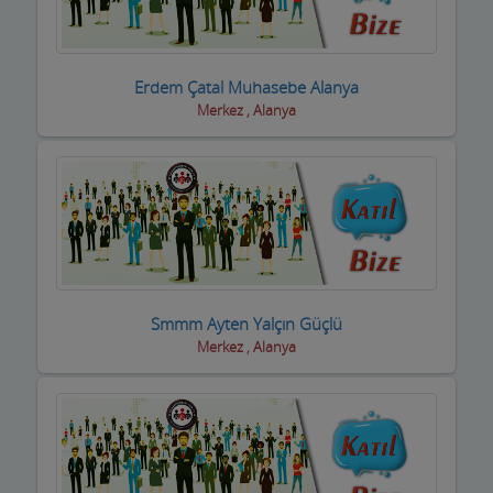
Boyacılar
Cam, Ayna Ürünleri
Erdem Çatal Muhasebe Alanya
Merkez , Alanya
Çatı Kaplama firmaları
Çay Ocakları
Çelik Kapı Firmaları
Çevre ve Su Arıtma
Çiçekçi - Peyzaj
Smmm Ayten Yalçın Güçlü
Merkez , Alanya
Çiğ Köfte Firmaları
Dekorasyon Firmaları
Demir ve Ferforje Ürünleri
Deniz Ürün ve Malzemeleri