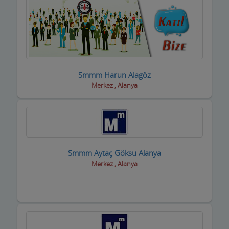
Kuyumcular
Maden Kömür Sanayi
Manavlar
Marketler ve Tekel Bayiler
Smmm Harun Alagöz
Merkez , Alanya
Matbaalar
Medikal Tıbbi Malzemeler
Mermerciler
Smmm Aytaç Göksu Alanya
Mimarlar / Mühendisler
Merkez , Alanya
Mobilya imalat
Mobilya Mağazaları
Moda Evleri ve Gelinlik