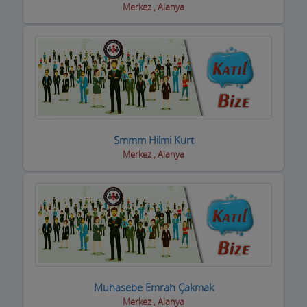
inşaat Firmaları
Merkez , Alanya
inşaat Malzemeleri
inşaat ve yapı ustaları
internet Cafeler ve Oyun salonları
Isıtma / Soğutma Sistemleri
Smmm Hilmi Kurt
ithalat ihracat Firmaları
Merkez , Alanya
izolasyon Firmaları
Jeneratör Sistemleri
Kahvehane Kıraathane Nargile Cafe
Kaloriferciler
Kargo ve Nakliye Şirketleri
Muhasebe Emrah Çakmak
Merkez , Alanya