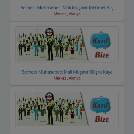
Fotoğrafçılar
Serbest Muhasebeci Mali Müşavir Mehmet Alış
Geri dönüşüm firmaları
Merkez , Alanya
Giyim Mağazaları
Gümüş Takı Mağazaları ve Saatciler
Güneş Enerji Sistemleri
Güvenlik Alarm Sistemleri
Serbest Muhasebeci Mali Müşavir Büşra Kaya
Güzellik Salonları
Merkez , Alanya
Hac Malzemeleri
Hafriyat Firmaları
Hal Komisyoncuları
Halı Saha