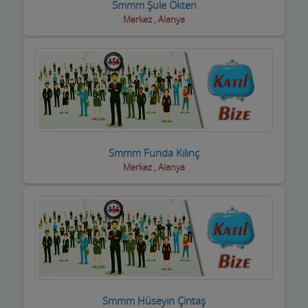
Halı Yıkama
Smmm Şule Okten
Merkez , Alanya
Halıcılar
Hamamlar / Spa ve Masaj salonları
Hastane ve Sağlık Kuruluşları
Havuz ve Kimyasalları
Hediyelik Eşya Firmaları
Smmm Funda Kılınç
Merkez , Alanya
Hırdavatçılar ve Nalburiye
Hububatçılar
Hurdacılar
iç Giyim ve Mayo
ilaçlama Firmaları
Smmm Hüseyin Çintaş