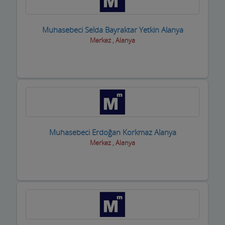
Taksi işletmeleri
Muhasebeci Selda Bayraktar Yetkin Alanya
Tapu Takip Firmaları
Merkez , Alanya
Tarım Ürünleri ve Makinaları
Tatto Dövme Piercing
Tavuk ve Yumurta
Tekstil Mağazaları
Muhasebeci Erdoğan Korkmaz Alanya
Telefon ve Telekominasyon Hiz.
Merkez , Alanya
Temizlik Firmaları
Tercüme ve Danışmanlık Büroları
Terziler ve Dikimevi
Toptan Gıda ve içecek