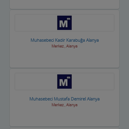
Piknik Yerleri
Prefabrik Ev ve Konteyner
Raf Sistemleri
Muhasebeci Kadir Karabuğa Alanya
Reklamcılık ve Tanıtım Hizmetleri
Merkez , Alanya
Rent A Car Firmaları
Resim Sanat Galerileri
Resmi Kurumlar
Resmi Odalar
Muhasebeci Mustafa Demirel Alanya
Restorant, Lokanta ve Fast Food
Merkez , Alanya
Sanayi Sitesi
Ses ve Işık Sistemleri