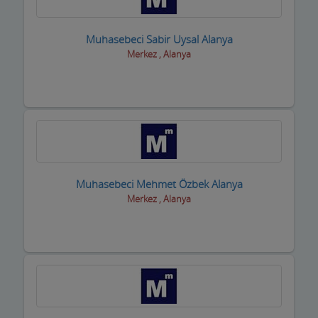
Motorsiklet Firmaları
Muhasebeci Sabir Uysal Alanya
Muhasebeciler SMMM
Merkez , Alanya
Muhtarlar
Müzik Aletleri ve kursları
Öğrenci Yurtları
Okullar
Muhasebeci Mehmet Özbek Alanya
Optik / Gözlük Firmaları
Merkez , Alanya
Organizasyon Hizmetleri
Organize Sanayi Bölgesi firmaları
Otel Ekipmanları
Oteller