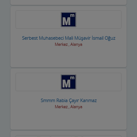
Kasaplar
Kitap ve Kırtasiyeciler
Klimacılar
Serbest Muhasebeci Mali Müşavir İsmail Oğuz
Koltuk Döşeme
Merkez , Alanya
Kozmetik Firmaları
Kreş ve Bakımevleri
Kuaför Salonları
Kuran Kursu
Smmm Rabia Çayır Kanmaz
Kurs Eğitim Hizmetleri
Merkez , Alanya
Kuru Temizleme,Yıkama
Kuruyemiş ve Şekerleme Ürünleri