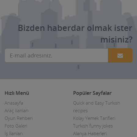
Basın ve Medya
Bayan Kuaför Salonları
Bizden haberdar olmak ister
Bebek ve Çocuk Mağazası
misiniz?
Benzin istasyonları(Petroller)
Berberler
Beyaz Eşya Mağazaları
Beyaz Eşya Teknik Servisler
Hızlı Menü
Popüler Sayfalar
Bijuteri Parfümeri Ürünleri
Anasayfa
Quick and Easy Turkish
Bilgisayar Yazılım Bilişim
Araç İlanları
recipes
Oyun Rehberi
Kolay Yemek Tarifleri
Bisiklet Satış ve Tamircisi
Foto Galeri
Turkish funny jokes
İş İlanları
Alanya Haberleri
Bobinajcılar