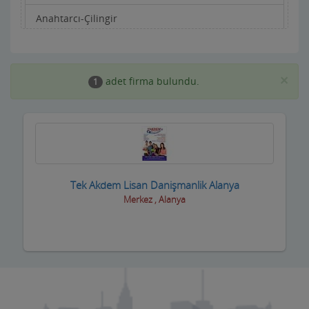
Anahtarcı-Çilingir
Apartman Yönetimi
Aracı Kurumlar
×
adet firma bulundu.
1
Asansörcüler
Av Malzemeleri
Avukatlar ve Hukuk Büroları
Tek Akdem Lisan Danişmanlik Alanya
Ayakkabıcılar ve Çantacılar
Merkez , Alanya
Baharatçılar-Aktarlar
Balık Evi Restaurant
Bankalar
Bar Disko Cafe