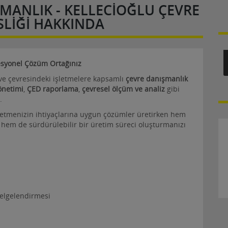
MANLIK - KELLECIOĞLU ÇEVRE
LIĞI HAKKINDA
esyonel Çözüm Ortağınız
 ve çevresindeki işletmelere kapsamlı
çevre danışmanlık
önetimi
,
ÇED raporlama
,
çevresel ölçüm ve analiz
gibi
.
letmenizin ihtiyaçlarına uygun çözümler üretirken hem
 hem de sürdürülebilir bir üretim süreci oluşturmanızı
belgelendirmesi