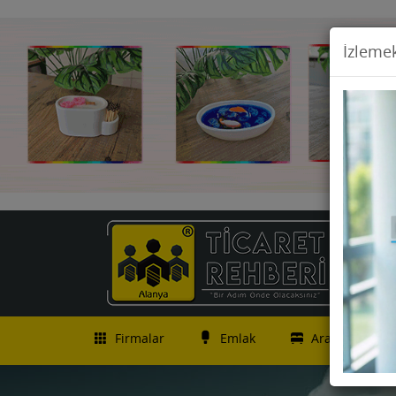
İzlemek
Firmalar
Emlak
Araç İlanları