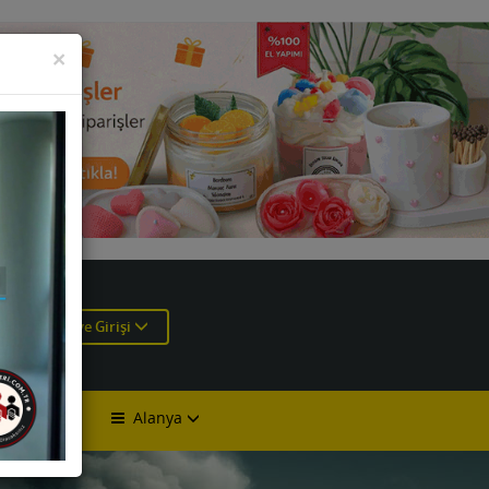
KAPAT
×
e
Üye Girişi
Alanya
lan