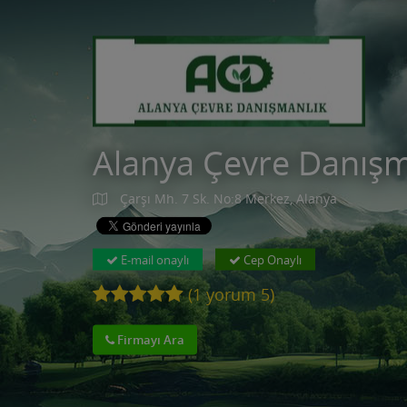
Alanya Çevre Danışma
Çarşı Mh. 7 Sk. No:8 Merkez, Alanya
E-mail onaylı
Cep Onaylı
(
1
yorum
5
)
Firmayı Ara