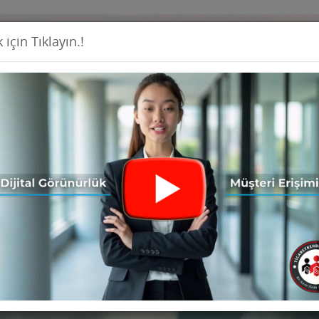
 için Tıklayın.!
Firma Ekl
İş İlanları
Ürünler
Haberler
Seri İ