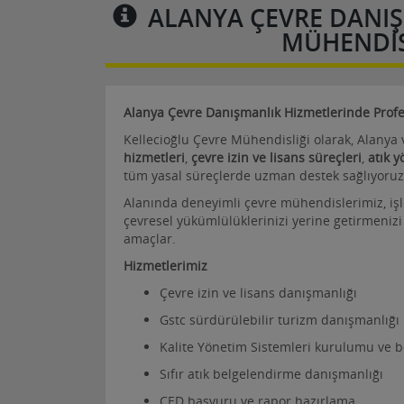
ALANYA ÇEVRE DANIŞ
MÜHENDIS
Alanya Çevre Danışmanlık Hizmetlerinde Prof
Kellecioğlu Çevre Mühendisliği olarak, Alanya
hizmetleri
,
çevre izin ve lisans süreçleri
,
atık y
tüm yasal süreçlerde uzman destek sağlıyoruz
Alanında deneyimli çevre mühendislerimiz, iş
çevresel yükümlülüklerinizi yerine getirmenizi
amaçlar.
Hizmetlerimiz
Çevre izin ve lisans danışmanlığı
Gstc sürdürülebilir turizm danışmanlığı
Kalite Yönetim Sistemleri kurulumu ve 
Sıfır atık belgelendirme danışmanlığı
ÇED başvuru ve rapor hazırlama