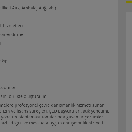
likeli Atık, Ambalaj Atığı vb.)
k hizmetleri
 yönlendirme
i
ekip
çözümleri
sini birlikte oluşturalım.
etmelere profesyonel çevre danışmanlık hizmeti sunan
izin ve lisans süreçleri, ÇED başvuruları, atık yönetimi,
re yönetim planlaması konularında güvenilir çözümler
e hızlı, doğru ve mevzuata uygun danışmanlık hizmeti