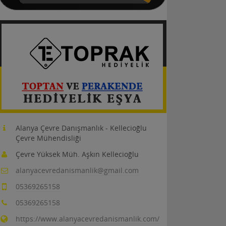
Alanya Çevre Danışmanlık - Kellecioğlu
Çevre Mühendisliği
Çevre Yüksek Müh. Aşkın Kellecioğlu
alanyacevredanismanlik@gmail.com
05369265158
05369265158
https://www.alanyacevredanismanlik.com/