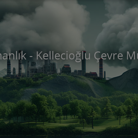
nlık - Kellecioğlu Çevre M