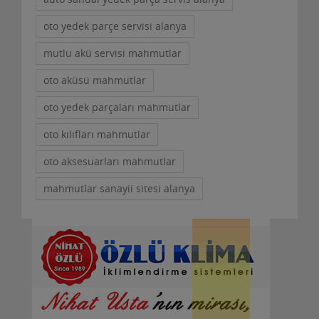
Detaylar
oto yedek parçe servisi alanya
mutlu akü servisi mahmutlar
oto aküsü mahmutlar
Temizlik Görevlisi
oto yedek parçaları mahmutlar
20 Temmuz 2023
oto kılıfları mahmutlar
oto aksesuarları mahmutlar
Al-Active Gayrimenkul Danışmanlık şirketinde
çalıştırılmak üzere ofisin temizlik ve çay servisi işle......
mahmutlar sanayii sitesi alanya
Detaylar