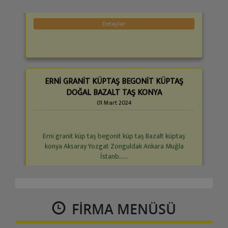
ERNİ GRANİT KÜPTAŞ BEGONİT KÜPTAŞ
DOĞAL BAZALT TAŞ KONYA
01 Mart 2024
Erni granit küp taş begonit küp taş Bazalt küptaş
konya Aksaray Yozgat Zonguldak Ankara Muğla
İstanb......
Detaylar
FIRMA MENÜSÜ
Bulaşıkçı aranıyor
20 Temmuz 2023