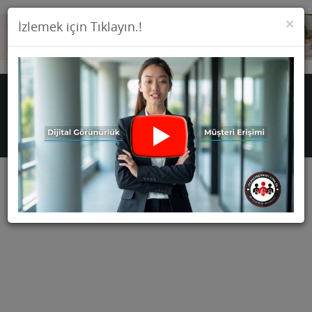
KA
×
İzlemek için Tıklayın.!