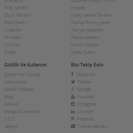
Araç İlanları
recipes
Oyun Rehberi
Kolay Yemek Tarifleri
Foto Galeri
Turkish funny jokes
İş İlanları
Alanya Haberleri
Firmalar
Alanya Otelleri
Ürünler
Komik Fıkralar
Emlak
Video Galeri
Gizlilik Ve Kullanım
Bizi Takip Edin
Şartlar Ve Koşullar
Facebook
Hakkımızda
Twitter
Gizlilik Politikası
Google
Blog
Youtube
Reklam
Instagram
Hesap Numaraları
Linkedin
S.S.S
Pinterest
İletişim
Ticaret Rehberi