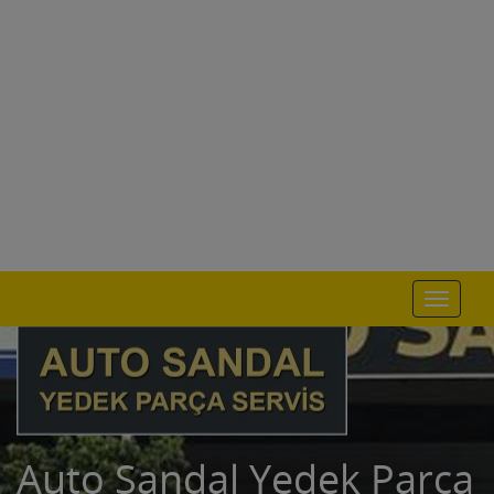
Toggle
navigat
Auto Sandal Yedek Parça