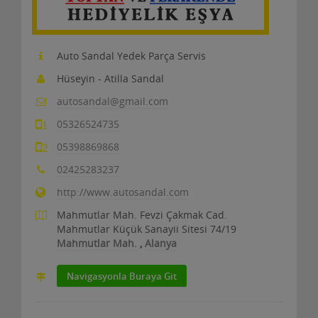
Auto Sandal Yedek Parça Servis
Hüseyin - Atilla Sandal
autosandal@gmail.com
05326524735
1
05398869868
2
02425283237
http://www.autosandal.com
Mahmutlar Mah. Fevzi Çakmak Cad.
Mahmutlar Küçük Sanayii Sitesi 74/19
Mahmutlar Mah.
,
Alanya
Navigasyonla Buraya Git