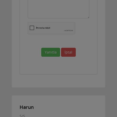
Yanıtla
İptal
Harun
5
/
5