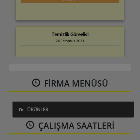
Temizlik Görevlisi
20 Temmuz 2023
Al-Active Gayrimenkul Danışmanlık şirketinde
çalıştırılmak üzere ofisin temizlik ve çay servisi işle......
Detaylar
FIRMA MENÜSÜ
ÜRÜNLER
ÇALIŞMA SAATLERI