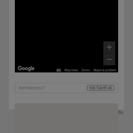
DOĞAL BAZALT TAŞ KONYA
01 Mart 2024
Erni granit küp taş begonit küp taş Bazalt küptaş
konya Aksaray Yozgat Zonguldak Ankara Muğla
İstanb......
Detaylar
Map Data
Terms
Report a problem
Bulaşıkçı aranıyor
20 Temmuz 2023
Bu
Alanyum AVM’de bulunan kurumsal firmamız DÜRÜMLE
için bulaşıkçı aramaktayız.
Maaş+sgk+prim+yemek&nb......