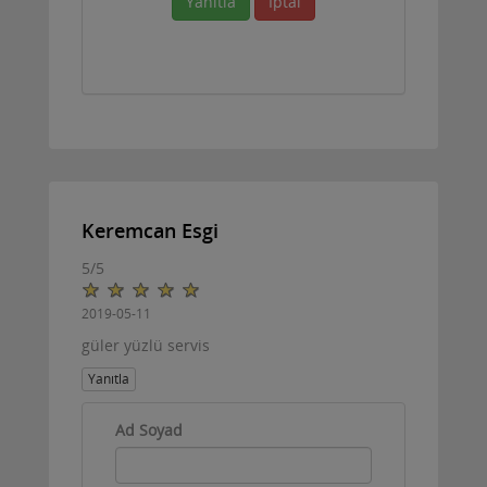
Yanıtla
İptal
Keremcan Esgi
5
/
5
2019-05-11
güler yüzlü servis
Yanıtla
Ad Soyad