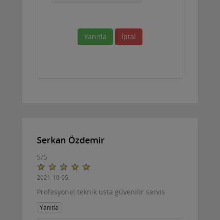
Yanıtla
İptal
Serkan Özdemir
5
/
5
2021-10-05
Profesyonel teknik usta güvenilir servis
Yanıtla