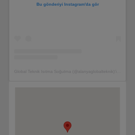
Bu gönderiyi Instagram'da gör
Global Teknik Isıtma Soğutma (@alanyaglobalteknik)'in paylaştığı bir gönderi