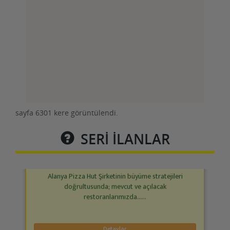
Detaylar
Ekip Üyesi - Pizza Hut- Alanya - Part-Tıme Ve
Full-Tıme
20 Temmuz 2023
sayfa 6301 kere görüntülendi.
SERİ İLANLAR
Alanya Pizza Hut Şirketinin büyüme stratejileri
doğrultusunda; mevcut ve açılacak
restoranlarımızda......
Detaylar