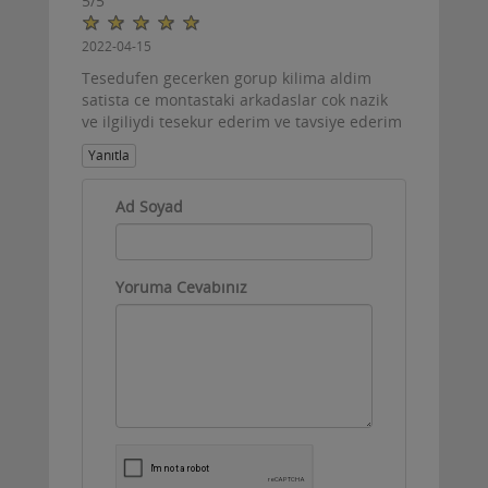
5
/
5
2022-04-15
Tesedufen gecerken gorup kilima aldim
satista ce montastaki arkadaslar cok nazik
ve ilgiliydi tesekur ederim ve tavsiye ederim
Yanıtla
Ad Soyad
Yoruma Cevabınız