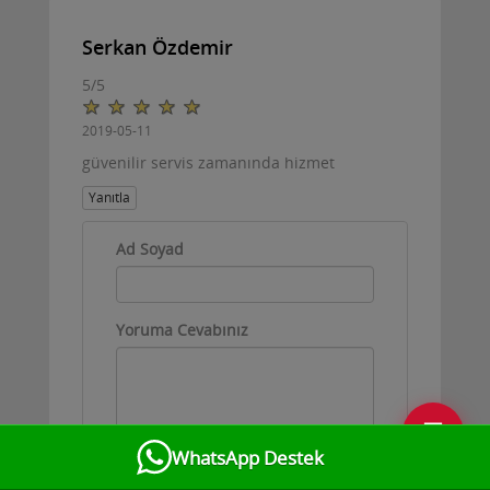
Serkan Özdemir
5
/
5
2019-05-11
güvenilir servis zamanında hizmet
Yanıtla
Ad Soyad
Yoruma Cevabınız
💬
WhatsApp Destek