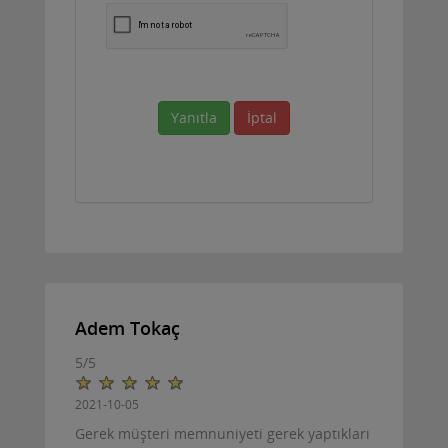
Yanıtla
İptal
Adem Tokaç
5
/
5
2021-10-05
Gerek müşteri memnuniyeti gerek yaptıkları