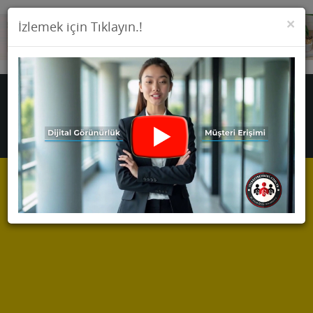
KA
×
İzlemek için Tıklayın.!