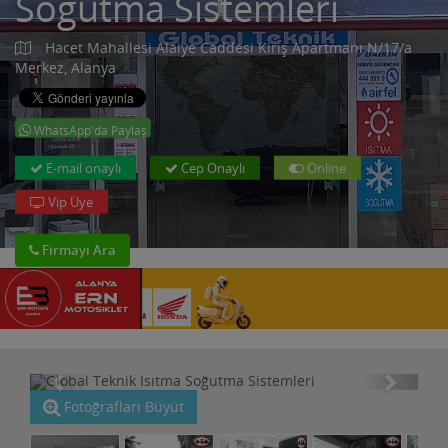
Soğutma Sistemleri
Hacet Mahallesi Alaiye Caddesi Kiriş Apartmanı N/17/a
Merkez, Alanya
WhatsApp'da Paylaş
E-mail onaylı
Cep Onaylı
Online
Vip Üye
Firmayı Ara
Fotoğrafları Büyüt