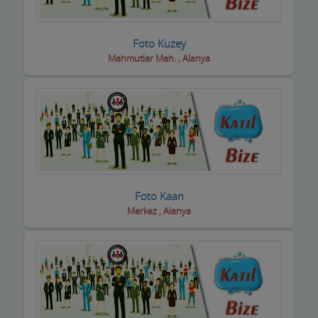
Dernek ve Vakıflar
Foto Kuzey
Dershaneler
Mahmutlar Mah. , Alanya
Diğer Hizmet Sektörleri
Dijital Uydu sistemleri
Diş Hekimleri
Diyetisyen
Foto Kaan
Doktorlar
Merkez , Alanya
Döşemeciler,Brandacılar ,Tente,Çadırcılar
Döviz Büroları
Düğün Nişan Salonları
Eczaneler