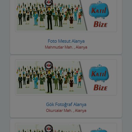
Motorsiklet Firmaları
Muhasebeciler SMMM
Muhtarlar
Müzik Aletleri ve kursları
Foto Mesut Alanya
Mahmutlar Mah. , Alanya
Öğrenci Yurtları
Okullar
Optik / Gözlük Firmaları
Organizasyon Hizmetleri
Organize Sanayi Bölgesi firmaları
Gök Fotoğraf Alanya
Okurcalar Mah. , Alanya
Otel Ekipmanları
Oteller