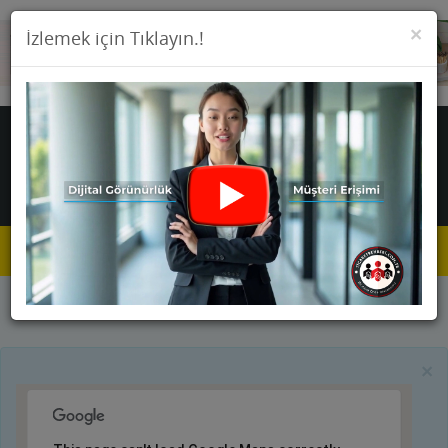
KA
×
İzlemek için Tıklayın.!
Toggle
navigat
Anasayfa
Firmalar
Fotoğrafçılar
×