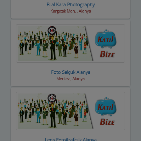
Fotoğrafçılar
Bilal Kara Photography
Kargıcak Mah. , Alanya
Geri dönüşüm firmaları
Giyim Mağazaları
Gümüş Takı Mağazaları ve Saatciler
Güneş Enerji Sistemleri
Güvenlik Alarm Sistemleri
Foto Selçuk Alanya
Güzellik Salonları
Merkez , Alanya
Hac Malzemeleri
Hafriyat Firmaları
Hal Komisyoncuları
Halı Saha
Lens Fotoğrafçılık Alanya