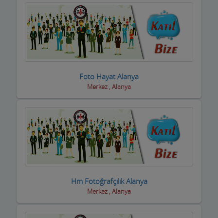
Kuyumcular
Maden Kömür Sanayi
Manavlar
Marketler ve Tekel Bayiler
Foto Hayat Alanya
Matbaalar
Merkez , Alanya
Medikal Tıbbi Malzemeler
Mermerciler
Mimarlar / Mühendisler
Mobilya imalat
Hm Fotoğrafçılık Alanya
Mobilya Mağazaları
Merkez , Alanya
Moda Evleri ve Gelinlik