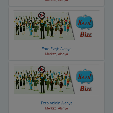
inşaat Firmaları
inşaat Malzemeleri
inşaat ve yapı ustaları
internet Cafeler ve Oyun salonları
Isıtma / Soğutma Sistemleri
Foto Flaşh Alanya
ithalat ihracat Firmaları
Merkez , Alanya
izolasyon Firmaları
Jeneratör Sistemleri
Kahvehane Kıraathane Nargile Cafe
Kaloriferciler
Foto Abidin Alanya
Kargo ve Nakliye Şirketleri
Merkez , Alanya