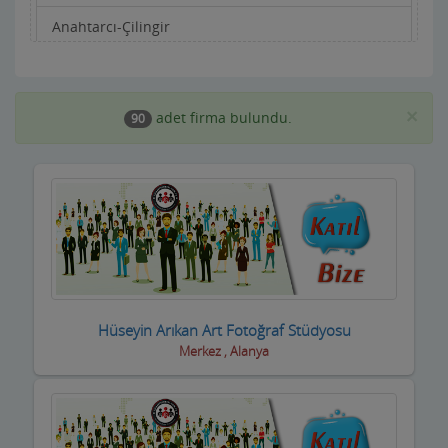
Anahtarcı-Çilingir
Apartman Yönetimi
Aracı Kurumlar
×
adet firma bulundu.
90
Asansörcüler
Av Malzemeleri
Avukatlar ve Hukuk Büroları
Ayakkabıcılar ve Çantacılar
Baharatçılar-Aktarlar
Hüseyin Arıkan Art Fotoğraf Stüdyosu
Merkez , Alanya
Balık Evi Restaurant
Bankalar
Bar Disko Cafe