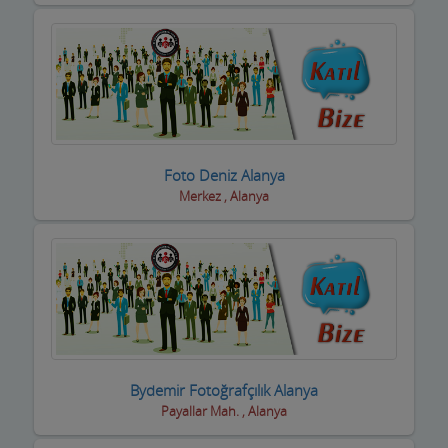
Kasaplar
Kitap ve Kırtasiyeciler
Klimacılar
Koltuk Döşeme
Kozmetik Firmaları
Foto Deniz Alanya
Merkez , Alanya
Kreş ve Bakımevleri
Kuaför Salonları
Kuran Kursu
Kurs Eğitim Hizmetleri
Kuru Temizleme,Yıkama
Bydemir Fotoğrafçılık Alanya
Payallar Mah. , Alanya
Kuruyemiş ve Şekerleme Ürünleri