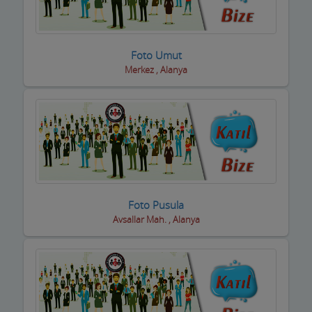
Boyacılar
Cam, Ayna Ürünleri
Foto Umut
Merkez , Alanya
Çatı Kaplama firmaları
Çay Ocakları
Çelik Kapı Firmaları
Çevre ve Su Arıtma
Çiçekçi - Peyzaj
Foto Pusula
Avsallar Mah. , Alanya
Çiğ Köfte Firmaları
Dekorasyon Firmaları
Demir ve Ferforje Ürünleri
Deniz Ürün ve Malzemeleri