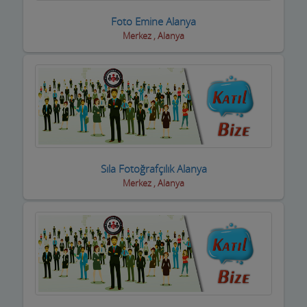
Foto Emine Alanya
Trafik Takip Firmaları
Merkez , Alanya
Transfer ve ulaşım
Turizm Acenteleri-uçak bilet firmaları
Uydu Teknik Servis Firmaları
Vcd-Dvd Kiralama
Veterinerler Hayvan Hastanesi
Sıla Fotoğrafçılık Alanya
Merkez , Alanya
Yabancı Dil Kursları
Yapı Denetim
Yapı Malzemeleri
Yatçılar Gezi Tekneleri
Yemek Fabrikası