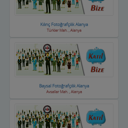
Piknik Yerleri
Prefabrik Ev ve Konteyner
Kılınç Fotoğrafçılık Alanya
Raf Sistemleri
Türkler Mah. , Alanya
Reklamcılık ve Tanıtım Hizmetleri
Rent A Car Firmaları
Resim Sanat Galerileri
Resmi Kurumlar
Baysal Fotoğrafçılık Alanya
Resmi Odalar
Avsallar Mah. , Alanya
Restorant, Lokanta ve Fast Food
Sanayi Sitesi
Ses ve Işık Sistemleri