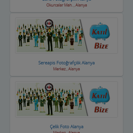
Halı Yıkama
Okurcalar Mah. , Alanya
Halıcılar
Hamamlar / Spa ve Masaj salonları
Hastane ve Sağlık Kuruluşları
Havuz ve Kimyasalları
Hediyelik Eşya Firmaları
Sereapis Fotoğrafçılık Alanya
Merkez , Alanya
Hırdavatçılar ve Nalburiye
Hububatçılar
Hurdacılar
iç Giyim ve Mayo
ilaçlama Firmaları
Çelik Foto Alanya
Merkez , Alanya