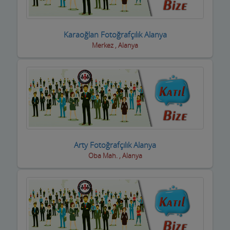
Sigortacılar
Karaoğlan Fotoğrafçılık Alanya
Sivil Toplum Kuruluşları
Merkez , Alanya
Siyasi Partiler
Sıhhi Tesisatcılar
Soğuk Hava Depoları
Şömine ve Soba Hizmetleri
Sondaj Hizmetleri
Arty Fotoğrafçılık Alanya
Oba Mah. , Alanya
Spor Salonları ve Malzemeleri
Su ve Tüp Bayileri
Sürücü Kursları
Süt ve Süt Ürünleri