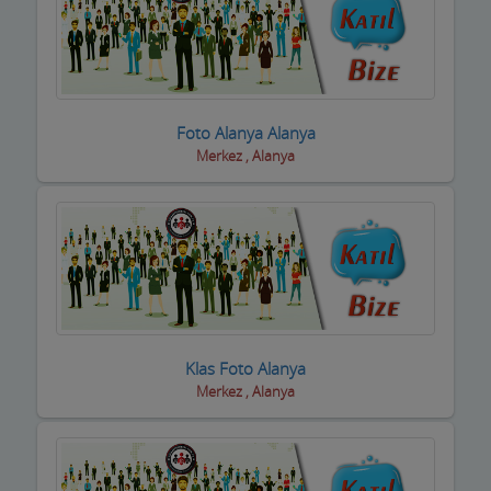
Oto Aksesuar Firmaları
Oto Boya Firmaları
Oto Camcılar
Foto Alanya Alanya
Oto Döşemeciler
Merkez , Alanya
Oto Galeriler
Oto Kaportacılar
Oto Klima ve Elektrikciler
Oto Kurtarıcı ve Vinç
Klas Foto Alanya
Oto Lastik Firmaları
Merkez , Alanya
Oto Servisleri ve Tamircileri
Oto yedek parça