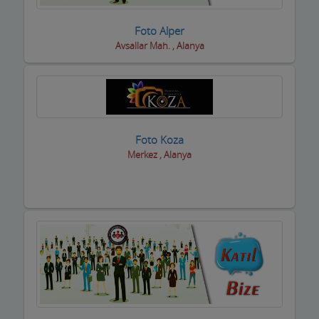
Eğlence yerleri
Foto Alper
Avsallar Mah. , Alanya
Elektrikçiler
Elektrikli El Aletleri
Elektronikçiler
Foto Koza
Emlakçılar
Merkez , Alanya
Evcil Hayvan Eğitim Merkezi
Evden Eve Nakliye Firmaları
Evkur Firmaları
Fitness-Spa Salonları
Fırıncılar