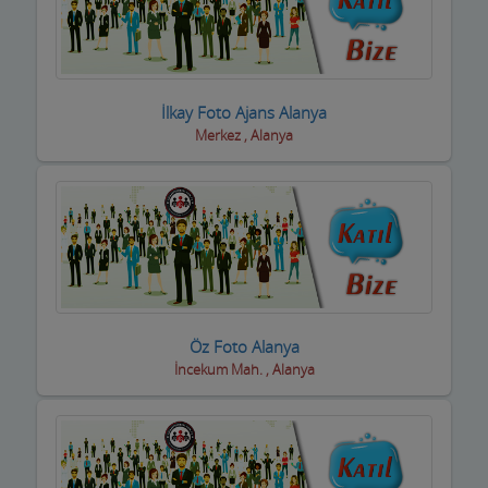
Oto Yıkamacıları
Otobüs Firmaları
İlkay Foto Ajans Alanya
Otogaz
Merkez , Alanya
Otomotiv Bayileri
Oyuncak Mağazaları
Özel Eğitim Kurumları
Özel Sağlık Kuruluşları
Pastaneler, Dondurmacılar, Tatlıcılar
Öz Foto Alanya
İncekum Mah. , Alanya
Pazar Yerleri
Perde Mefruşat Firmaları
Perde, Korniş Ustaları