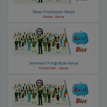
Taksi işletmeleri
Beyaz Prodüksiyon Alanya
Merkez , Alanya
Tapu Takip Firmaları
Tarım Ürünleri ve Makinaları
Tatto Dövme Piercing
Tavuk ve Yumurta
Tekstil Mağazaları
Semerkant Fotoğrafçılık Alanya
Telefon ve Telekominasyon Hiz.
Konaklı Mah. , Alanya
Temizlik Firmaları
Tercüme ve Danışmanlık Büroları
Terziler ve Dikimevi
Toptan Gıda ve içecek