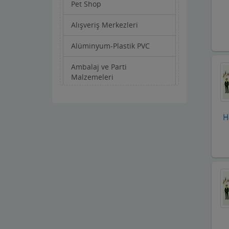
Pet Shop
Alışveriş Merkezleri
Alüminyum-Plastik PVC
Ambalaj ve Parti
Malzemeleri
Anahtarcı-Çilingir
H
Apartman Yönetimi
Aracı Kurumlar
Asansörcüler
Av Malzemeleri
Avukatlar ve Hukuk Büroları
Ayakkabıcılar ve Çantacılar