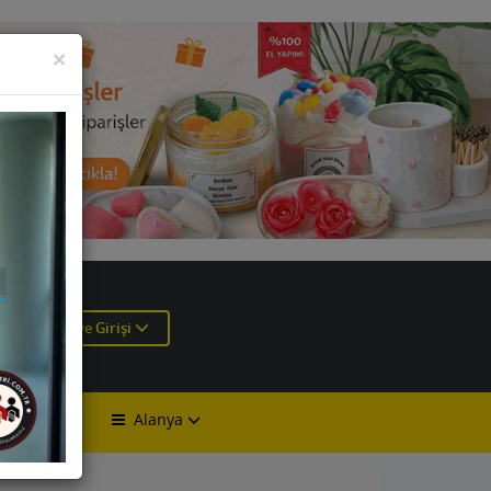
KAPAT
×
e
Üye Girişi
Alanya
lan