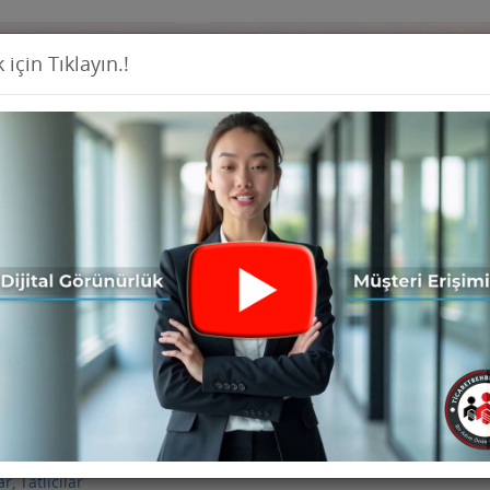
 için Tıklayın.!
Firma Ekl
İş İlanları
Ürünler
Haberler
Seri İ
, Tatlıcılar