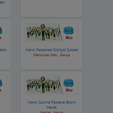
eri
etim
Hancı Pastanesi Dörtyol Şubesi
Mahmutlar Mah. , Alanya
Hancı Gurme Pastane Bistro
Hacet
Merkez , Alanya