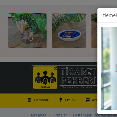
İzlemek
Firmalar
Emlak
Araç İlanları
Anasayfa
Firmalar
Pastaneler, Dondurmacılar