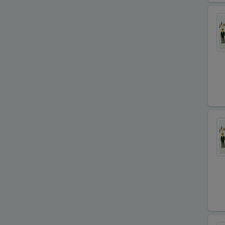
Çiçekçi - Peyzaj
Çiğ Köfte Firmaları
Dekorasyon Firmaları
Demir ve Ferforje Ürünleri
Deniz Ürün ve Malzemeleri
Dernek ve Vakıflar
Dershaneler
Diğer Hizmet Sektörleri
Dijital Uydu sistemleri
Diş Hekimleri
Diyetisyen