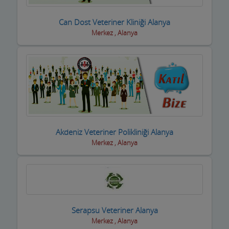
Eğlence yerleri
Can Dost Veteriner Kliniği Alanya
Merkez , Alanya
Elektrikçiler
Elektrikli El Aletleri
Elektronikçiler
Emlakçılar
Evcil Hayvan Eğitim Merkezi
Akdeniz Veteriner Polikliniği Alanya
Merkez , Alanya
Evden Eve Nakliye Firmaları
Evkur Firmaları
Fitness-Spa Salonları
Fırıncılar
Serapsu Veteriner Alanya
Merkez , Alanya