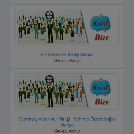
inşaat Firmaları
inşaat Malzemeleri
inşaat ve yapı ustaları
internet Cafeler ve Oyun salonları
Isıtma / Soğutma Sistemleri
Elit Veteriner Kliniği Alanya
Merkez , Alanya
ithalat ihracat Firmaları
izolasyon Firmaları
Jeneratör Sistemleri
Kahvehane Kıraathane Nargile Cafe
Kaloriferciler
Demirtaş Veteriner Kliniği -Mehmet Özcelepoğlu
Kargo ve Nakliye Şirketleri
Alanya
Merkez , Alanya