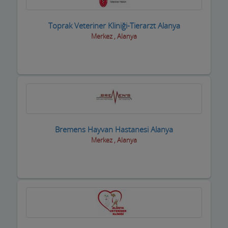
Oto Yıkamacıları
Toprak Veteriner Kliniği-Tierarzt Alanya
Otobüs Firmaları
Merkez , Alanya
Otogaz
Otomotiv Bayileri
Oyuncak Mağazaları
Özel Eğitim Kurumları
Bremens Hayvan Hastanesi Alanya
Özel Sağlık Kuruluşları
Merkez , Alanya
Pastaneler, Dondurmacılar, Tatlıcılar
Pazar Yerleri
Perde Mefruşat Firmaları
Perde, Korniş Ustaları