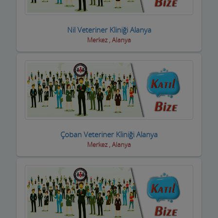
Dernek ve Vakıflar
Nil Veteriner Kliniği Alanya
Dershaneler
Merkez , Alanya
Diğer Hizmet Sektörleri
Dijital Uydu sistemleri
Diş Hekimleri
Diyetisyen
Çoban Veteriner Kliniği Alanya
Doktorlar
Merkez , Alanya
Döşemeciler,Brandacılar ,Tente,Çadırcılar
Döviz Büroları
Düğün Nişan Salonları
Eczaneler