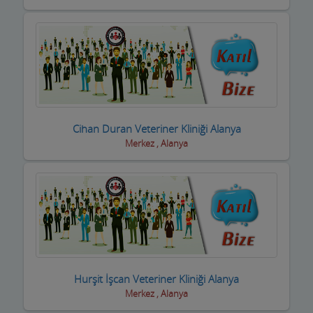
Kasaplar
Kitap ve Kırtasiyeciler
Klimacılar
Koltuk Döşeme
Kozmetik Firmaları
Cihan Duran Veteriner Kliniği Alanya
Merkez , Alanya
Kreş ve Bakımevleri
Kuaför Salonları
Kuran Kursu
Kurs Eğitim Hizmetleri
Kuru Temizleme,Yıkama
Hurşit İşcan Veteriner Kliniği Alanya
Kuruyemiş ve Şekerleme Ürünleri
Merkez , Alanya