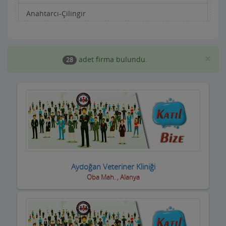
Anahtarcı-Çilingir
Apartman Yönetimi
Aracı Kurumlar
×
adet firma bulundu.
28
Asansörcüler
Av Malzemeleri
Avukatlar ve Hukuk Büroları
Ayakkabıcılar ve Çantacılar
Baharatçılar-Aktarlar
Aydoğan Veteriner Kliniği
Oba Mah. , Alanya
Balık Evi Restaurant
Bankalar
Bar Disko Cafe