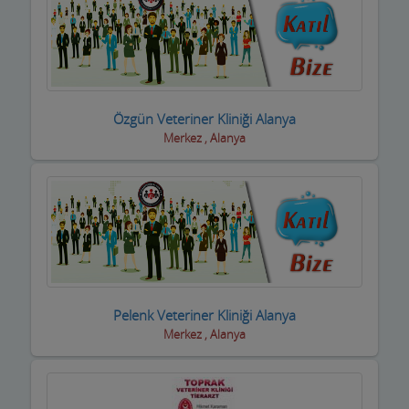
Oto Aksesuar Firmaları
Oto Boya Firmaları
Oto Camcılar
Özgün Veteriner Kliniği Alanya
Oto Döşemeciler
Merkez , Alanya
Oto Galeriler
Oto Kaportacılar
Oto Klima ve Elektrikciler
Oto Kurtarıcı ve Vinç
Pelenk Veteriner Kliniği Alanya
Oto Lastik Firmaları
Merkez , Alanya
Oto Servisleri ve Tamircileri
Oto yedek parça