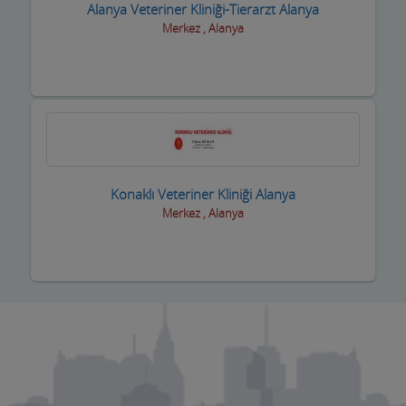
Alanya Veteriner Kliniği-Tierarzt Alanya
Piknik Yerleri
Merkez , Alanya
Prefabrik Ev ve Konteyner
Raf Sistemleri
Reklamcılık ve Tanıtım Hizmetleri
Rent A Car Firmaları
Konaklı Veteriner Kliniği Alanya
Resim Sanat Galerileri
Merkez , Alanya
Resmi Kurumlar
Resmi Odalar
Restorant, Lokanta ve Fast Food
Sanayi Sitesi
Ses ve Işık Sistemleri