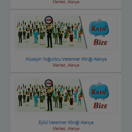
Halı Yıkama
Merkez , Alanya
Halıcılar
Hamamlar / Spa ve Masaj salonları
Hastane ve Sağlık Kuruluşları
Havuz ve Kimyasalları
Hüseyin Yoğurtcu Veteriner Kliniği Alanya
Hediyelik Eşya Firmaları
Merkez , Alanya
Hırdavatçılar ve Nalburiye
Hububatçılar
Hurdacılar
iç Giyim ve Mayo
ilaçlama Firmaları
Eylül Veteriner Kliniği Alanya
Merkez , Alanya