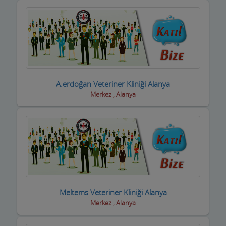
Kuyumcular
Maden Kömür Sanayi
Manavlar
Marketler ve Tekel Bayiler
A.erdoğan Veteriner Kliniği Alanya
Matbaalar
Merkez , Alanya
Medikal Tıbbi Malzemeler
Mermerciler
Mimarlar / Mühendisler
Mobilya imalat
Meltems Veteriner Kliniği Alanya
Mobilya Mağazaları
Merkez , Alanya
Moda Evleri ve Gelinlik