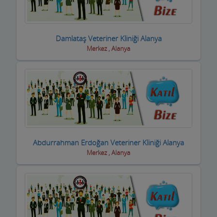
Boyacılar
Cam, Ayna Ürünleri
Damlataş Veteriner Kliniği Alanya
Merkez , Alanya
Çatı Kaplama firmaları
Çay Ocakları
Çelik Kapı Firmaları
Çevre ve Su Arıtma
Çiçekçi - Peyzaj
Abdurrahman Erdoğan Veteriner Kliniği Alanya
Merkez , Alanya
Çiğ Köfte Firmaları
Dekorasyon Firmaları
Demir ve Ferforje Ürünleri
Deniz Ürün ve Malzemeleri