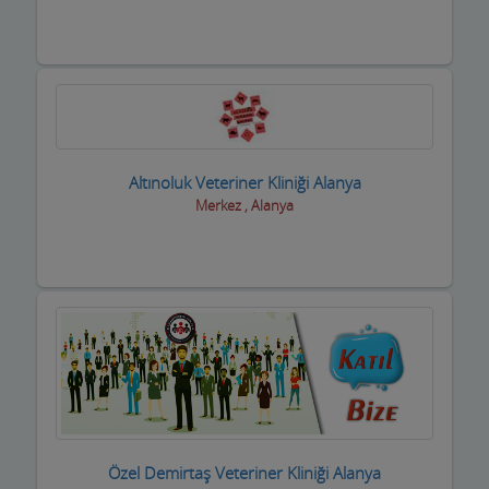
Fotoğrafçılar
Geri dönüşüm firmaları
Giyim Mağazaları
Gümüş Takı Mağazaları ve Saatciler
Güneş Enerji Sistemleri
Altınoluk Veteriner Kliniği Alanya
Merkez , Alanya
Güvenlik Alarm Sistemleri
Güzellik Salonları
Hac Malzemeleri
Hafriyat Firmaları
Hal Komisyoncuları
Halı Saha
Özel Demirtaş Veteriner Kliniği Alanya