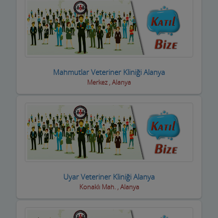
Motorsiklet Firmaları
Muhasebeciler SMMM
Muhtarlar
Müzik Aletleri ve kursları
Mahmutlar Veteriner Kliniği Alanya
Merkez , Alanya
Öğrenci Yurtları
Okullar
Optik / Gözlük Firmaları
Organizasyon Hizmetleri
Organize Sanayi Bölgesi firmaları
Uyar Veteriner Kliniği Alanya
Otel Ekipmanları
Konaklı Mah. , Alanya
Oteller