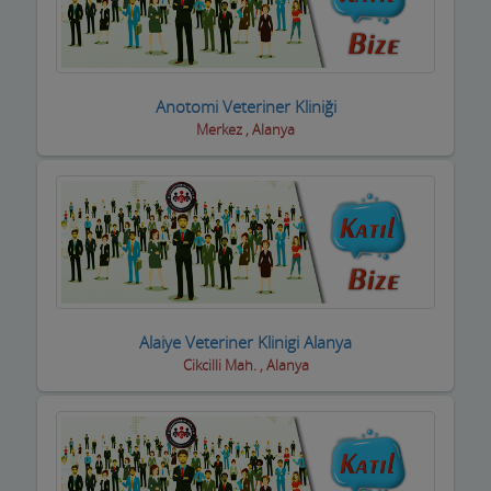
Basın ve Medya
Bayan Kuaför Salonları
Anotomi Veteriner Kliniği
Bebek ve Çocuk Mağazası
Merkez , Alanya
Benzin istasyonları(Petroller)
Berberler
Beyaz Eşya Mağazaları
Beyaz Eşya Teknik Servisler
Alaiye Veteriner Klinigi Alanya
Bijuteri Parfümeri Ürünleri
Cikcilli Mah. , Alanya
Bilgisayar Yazılım Bilişim
Bisiklet Satış ve Tamircisi
Bobinajcılar