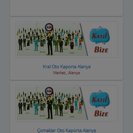
Trafik Takip Firmaları
Transfer ve ulaşım
Turizm Acenteleri-uçak bilet firmaları
Uydu Teknik Servis Firmaları
Vcd-Dvd Kiralama
Kral Oto Kaporta Alanya
Veterinerler Hayvan Hastanesi
Merkez , Alanya
Yabancı Dil Kursları
Yapı Denetim
Yapı Malzemeleri
Yatçılar Gezi Tekneleri
Çomaklar Oto Kaporta Alanya
Yemek Fabrikası