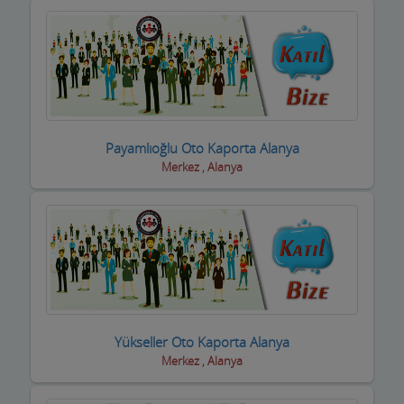
Kasaplar
Kitap ve Kırtasiyeciler
Klimacılar
Koltuk Döşeme
Payamlıoğlu Oto Kaporta Alanya
Kozmetik Firmaları
Merkez , Alanya
Kreş ve Bakımevleri
Kuaför Salonları
Kuran Kursu
Kurs Eğitim Hizmetleri
Kuru Temizleme,Yıkama
Yükseller Oto Kaporta Alanya
Merkez , Alanya
Kuruyemiş ve Şekerleme Ürünleri