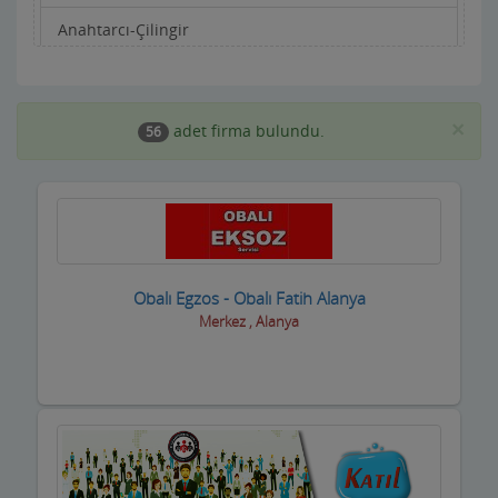
Anahtarcı-Çilingir
Apartman Yönetimi
Aracı Kurumlar
×
adet firma bulundu.
56
Asansörcüler
Av Malzemeleri
Avukatlar ve Hukuk Büroları
Obalı Egzos - Obalı Fatih Alanya
Ayakkabıcılar ve Çantacılar
Merkez , Alanya
Baharatçılar-Aktarlar
Balık Evi Restaurant
Bankalar
Bar Disko Cafe