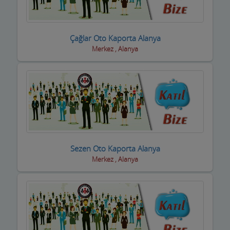
Piknik Yerleri
Prefabrik Ev ve Konteyner
Çağlar Oto Kaporta Alanya
Merkez , Alanya
Raf Sistemleri
Reklamcılık ve Tanıtım Hizmetleri
Rent A Car Firmaları
Resim Sanat Galerileri
Resmi Kurumlar
Sezen Oto Kaporta Alanya
Merkez , Alanya
Resmi Odalar
Restorant, Lokanta ve Fast Food
Sanayi Sitesi
Ses ve Işık Sistemleri