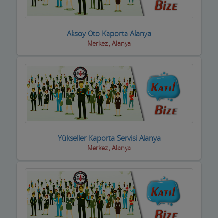
Boyacılar
Aksoy Oto Kaporta Alanya
Cam, Ayna Ürünleri
Merkez , Alanya
Çatı Kaplama firmaları
Çay Ocakları
Çelik Kapı Firmaları
Çevre ve Su Arıtma
Çiçekçi - Peyzaj
Yükseller Kaporta Servisi Alanya
Merkez , Alanya
Çiğ Köfte Firmaları
Dekorasyon Firmaları
Demir ve Ferforje Ürünleri
Deniz Ürün ve Malzemeleri