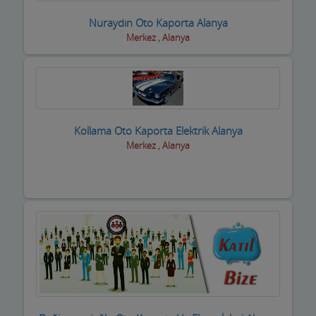
Nuraydın Oto Kaporta Alanya
Eğlence yerleri
Merkez , Alanya
Elektrikçiler
Elektrikli El Aletleri
Elektronikçiler
Kollama Oto Kaporta Elektrik Alanya
Emlakçılar
Merkez , Alanya
Evcil Hayvan Eğitim Merkezi
Evden Eve Nakliye Firmaları
Evkur Firmaları
Fitness-Spa Salonları
Fırıncılar