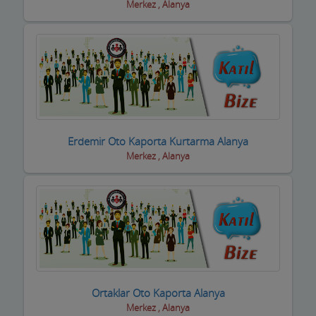
Halı Yıkama
Merkez , Alanya
Halıcılar
Hamamlar / Spa ve Masaj salonları
Hastane ve Sağlık Kuruluşları
Havuz ve Kimyasalları
Erdemir Oto Kaporta Kurtarma Alanya
Hediyelik Eşya Firmaları
Merkez , Alanya
Hırdavatçılar ve Nalburiye
Hububatçılar
Hurdacılar
iç Giyim ve Mayo
ilaçlama Firmaları
Ortaklar Oto Kaporta Alanya
Merkez , Alanya