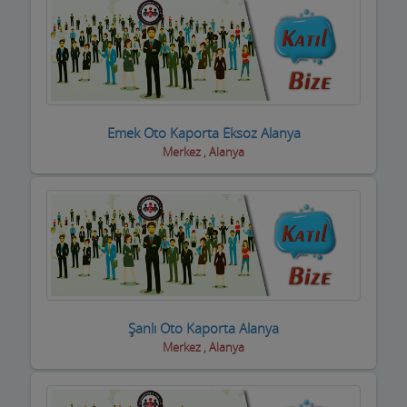
Kuyumcular
Maden Kömür Sanayi
Manavlar
Marketler ve Tekel Bayiler
Emek Oto Kaporta Eksoz Alanya
Merkez , Alanya
Matbaalar
Medikal Tıbbi Malzemeler
Mermerciler
Mimarlar / Mühendisler
Mobilya imalat
Şanlı Oto Kaporta Alanya
Mobilya Mağazaları
Merkez , Alanya
Moda Evleri ve Gelinlik