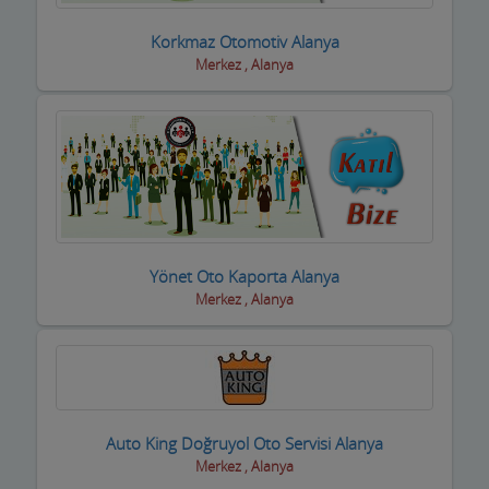
Taksi işletmeleri
Korkmaz Otomotiv Alanya
Merkez , Alanya
Tapu Takip Firmaları
Tarım Ürünleri ve Makinaları
Tatto Dövme Piercing
Tavuk ve Yumurta
Tekstil Mağazaları
Yönet Oto Kaporta Alanya
Merkez , Alanya
Telefon ve Telekominasyon Hiz.
Temizlik Firmaları
Tercüme ve Danışmanlık Büroları
Terziler ve Dikimevi
Auto King Doğruyol Oto Servisi Alanya
Merkez , Alanya
Toptan Gıda ve içecek