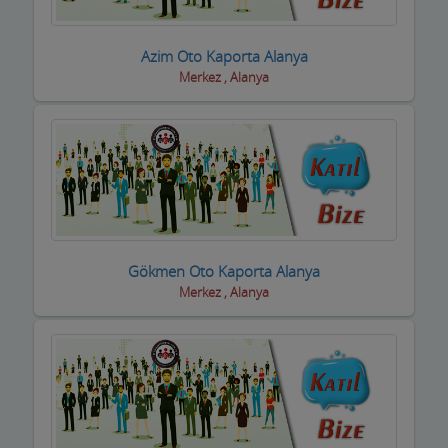
Sigortacılar
Azim Oto Kaporta Alanya
Sivil Toplum Kuruluşları
Merkez , Alanya
Siyasi Partiler
Sıhhi Tesisatcılar
Soğuk Hava Depoları
Şömine ve Soba Hizmetleri
Gökmen Oto Kaporta Alanya
Sondaj Hizmetleri
Merkez , Alanya
Spor Salonları ve Malzemeleri
Su ve Tüp Bayileri
Sürücü Kursları
Süt ve Süt Ürünleri