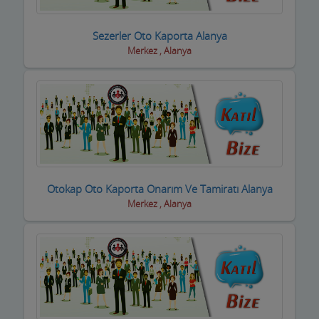
Dernek ve Vakıflar
Sezerler Oto Kaporta Alanya
Merkez , Alanya
Dershaneler
Diğer Hizmet Sektörleri
Dijital Uydu sistemleri
Diş Hekimleri
Diyetisyen
Otokap Oto Kaporta Onarım Ve Tamiratı Alanya
Doktorlar
Merkez , Alanya
Döşemeciler,Brandacılar ,Tente,Çadırcılar
Döviz Büroları
Düğün Nişan Salonları
Eczaneler