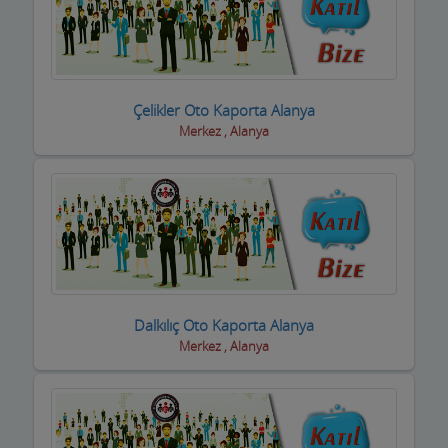
Oto Aksesuar Firmaları
Oto Boya Firmaları
Oto Camcılar
Çelikler Oto Kaporta Alanya
Merkez , Alanya
Oto Döşemeciler
Oto Galeriler
Oto Kaportacılar
Oto Klima ve Elektrikciler
Oto Kurtarıcı ve Vinç
Dalkılıç Oto Kaporta Alanya
Oto Lastik Firmaları
Merkez , Alanya
Oto Servisleri ve Tamircileri
Oto yedek parça