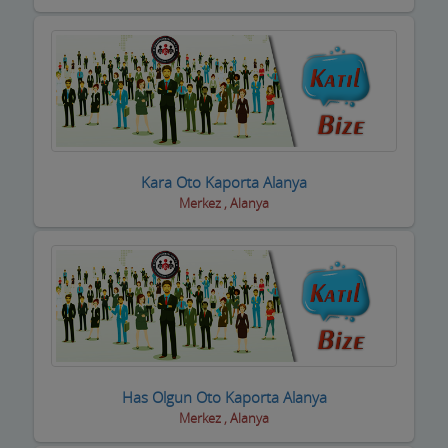
inşaat Firmaları
inşaat Malzemeleri
inşaat ve yapı ustaları
internet Cafeler ve Oyun salonları
Isıtma / Soğutma Sistemleri
Kara Oto Kaporta Alanya
Merkez , Alanya
ithalat ihracat Firmaları
izolasyon Firmaları
Jeneratör Sistemleri
Kahvehane Kıraathane Nargile Cafe
Kaloriferciler
Has Olgun Oto Kaporta Alanya
Kargo ve Nakliye Şirketleri
Merkez , Alanya