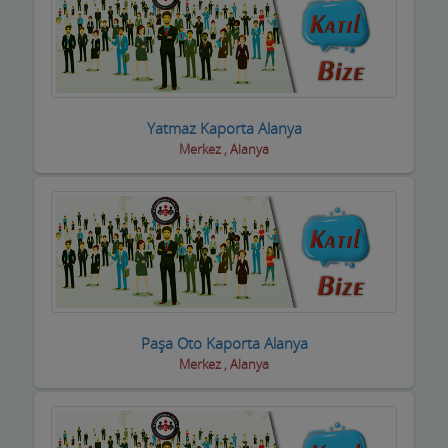
Motorsiklet Firmaları
Muhasebeciler SMMM
Muhtarlar
Yatmaz Kaporta Alanya
Müzik Aletleri ve kursları
Merkez , Alanya
Öğrenci Yurtları
Okullar
Optik / Gözlük Firmaları
Organizasyon Hizmetleri
Paşa Oto Kaporta Alanya
Organize Sanayi Bölgesi firmaları
Merkez , Alanya
Otel Ekipmanları
Oteller