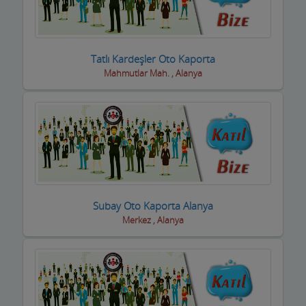
Basın ve Medya
Bayan Kuaför Salonları
Tatlı Kardeşler Oto Kaporta
Mahmutlar Mah. , Alanya
Bebek ve Çocuk Mağazası
Benzin istasyonları(Petroller)
Berberler
Beyaz Eşya Mağazaları
Beyaz Eşya Teknik Servisler
Subay Oto Kaporta Alanya
Bijuteri Parfümeri Ürünleri
Merkez , Alanya
Bilgisayar Yazılım Bilişim
Bisiklet Satış ve Tamircisi
Bobinajcılar