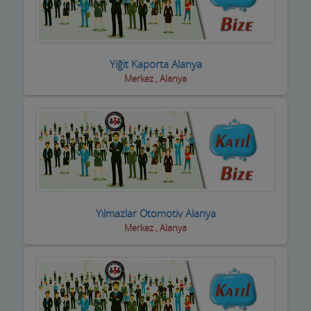
Oto Yıkamacıları
Otobüs Firmaları
Yiğit Kaporta Alanya
Otogaz
Merkez , Alanya
Otomotiv Bayileri
Oyuncak Mağazaları
Özel Eğitim Kurumları
Özel Sağlık Kuruluşları
Yılmazlar Otomotiv Alanya
Pastaneler, Dondurmacılar, Tatlıcılar
Merkez , Alanya
Pazar Yerleri
Perde Mefruşat Firmaları
Perde, Korniş Ustaları