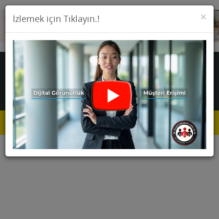
KA
×
İzlemek için Tıklayın.!
Toggle
navigat