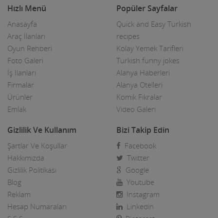
Hızlı Menü
Popüler Sayfalar
Anasayfa
Quick and Easy Turkish
Araç İlanları
recipes
Oyun Rehberi
Kolay Yemek Tarifleri
Foto Galeri
Turkish funny jokes
İş İlanları
Alanya Haberleri
Firmalar
Alanya Otelleri
Ürünler
Komik Fıkralar
Emlak
Video Galeri
Gizlilik Ve Kullanım
Bizi Takip Edin
Şartlar Ve Koşullar
Facebook
Hakkımızda
Twitter
Gizlilik Politikası
Google
Blog
Youtube
Reklam
Instagram
Hesap Numaraları
Linkedin