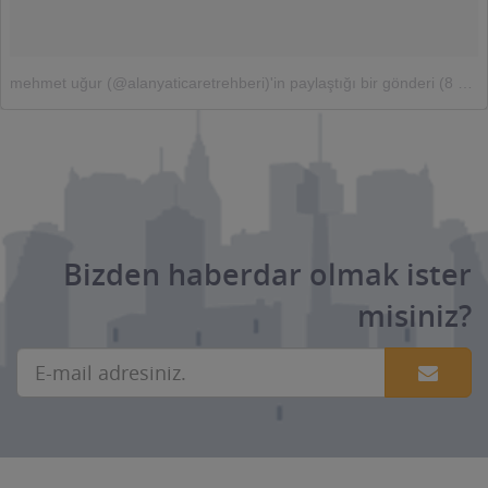
mehmet uğur (@alanyaticaretrehberi)'in paylaştığı bir gönderi
(
8 Nis, 2016, 3:14öö PDT
Bizden haberdar olmak ister
misiniz?