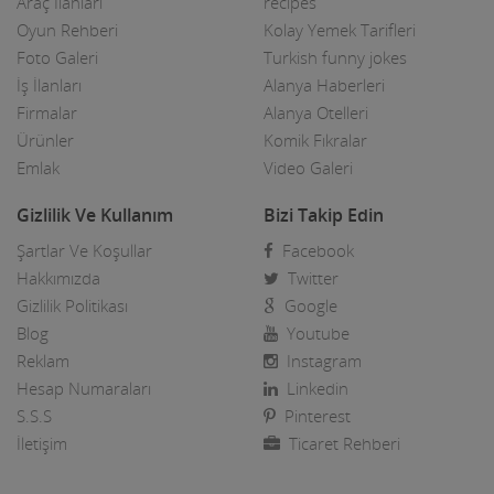
Araç İlanları
recipes
Oyun Rehberi
Kolay Yemek Tarifleri
Foto Galeri
Turkish funny jokes
İş İlanları
Alanya Haberleri
Firmalar
Alanya Otelleri
Ürünler
Komik Fıkralar
Emlak
Video Galeri
Gizlilik Ve Kullanım
Bizi Takip Edin
Şartlar Ve Koşullar
Facebook
Hakkımızda
Twitter
Gizlilik Politikası
Google
Blog
Youtube
Reklam
Instagram
Hesap Numaraları
Linkedin
S.S.S
Pinterest
İletişim
Ticaret Rehberi