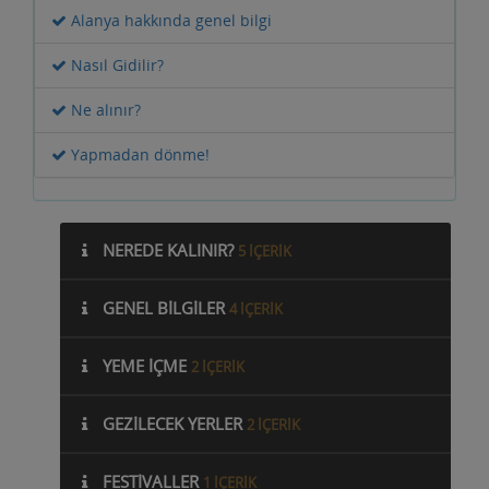
Alanya hakkında genel bilgi
Nasıl Gidilir?
Ne alınır?
Yapmadan dönme!
NEREDE KALINIR?
5 IÇERIK
GENEL BILGILER
4 IÇERIK
YEME İÇME
2 IÇERIK
GEZILECEK YERLER
2 IÇERIK
FESTIVALLER
1 IÇERIK