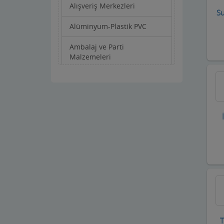
Alışveriş Merkezleri
Su
Alüminyum-Plastik PVC
Ambalaj ve Parti
Malzemeleri
Anahtarcı-Çilingir
Apartman Yönetimi
Aracı Kurumlar
Asansörcüler
Av Malzemeleri
Avukatlar ve Hukuk Büroları
Ayakkabıcılar ve Çantacılar
T
Baharatçılar-Aktarlar