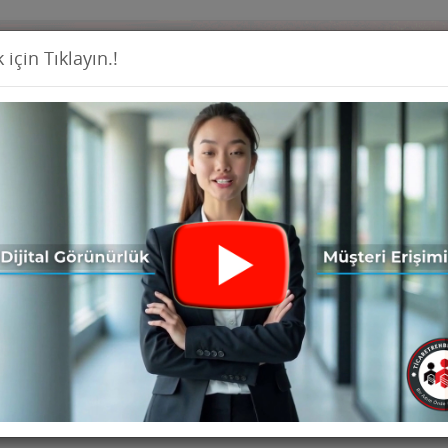
 için Tıklayın.!
Firma Ekl
İş İlanları
Ürünler
Haberler
Seri İ