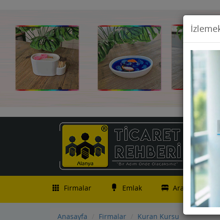
İzlemek
Firmalar
Emlak
Araç İlanları
Anasayfa
Firmalar
Kuran Kursu