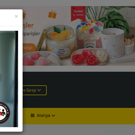
KAPAT
×
e
Üye Girişi
Alanya
lan