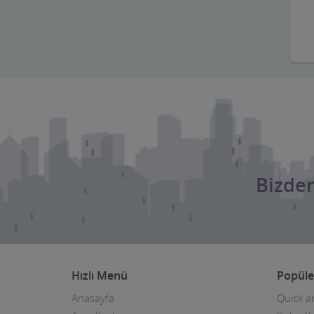
Balık Evi Restaurant
Bankalar
Bar Disko Cafe
Basın ve Medya
Bayan Kuaför Salonları
Bebek ve Çocuk Mağazası
Bizden
Benzin
istasyonları(Petroller)
Berberler
Beyaz Eşya Mağazaları
Hızlı Menü
Popüle
Beyaz Eşya Teknik Servisler
Anasayfa
Quick a