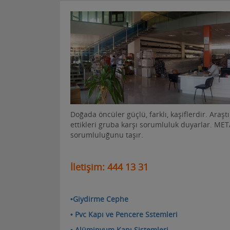
Doğada öncüler güçlü, farklı, kaşiflerdir. Araştı
ettikleri gruba karşı sorumluluk duyarlar. MET
sorumluluğunu taşır.
İletişim: 444 13 31
•Giydirme Cephe
•
Pvc Kapı ve Pencere
Sstemleri
• Alüminyum K
apı Sistemleri