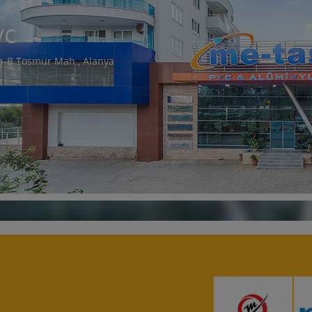
vc
a-B Tosmur Mah., Alanya