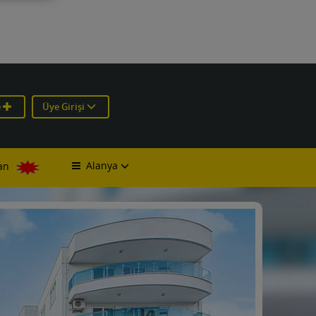
e
Üye Girişi
Alanya
lan