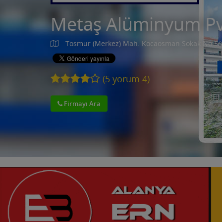
Metaş Alüminyum P
Tosmur (Merkez) Mah. Kocaosman Sokak No:5/
(
5
yorum
4
)
Firmayı Ara