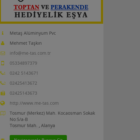
Metaş Alüminyum Pvc
Mehmet Taşkın
info@me-tas.com.tr
05334897379
0242 5143671
1
02425413672
2
02425143673
http://www.me-tas.com
Tosmur (Merkez) Mah. Kocaosman Sokak
No:5/a-B
Tosmur Mah.
,
Alanya
Navigasyonla Buraya Git