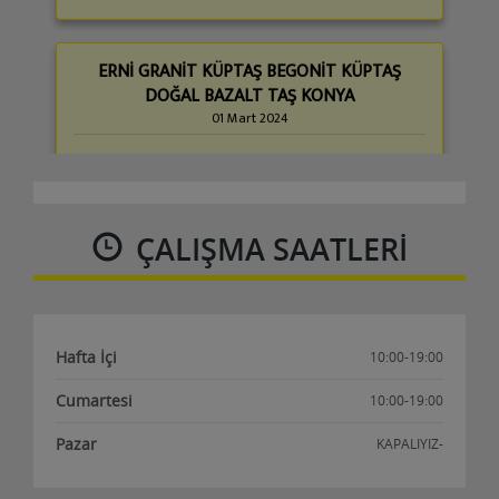
ERNİ GRANİT KÜPTAŞ BEGONİT KÜPTAŞ
DOĞAL BAZALT TAŞ KONYA
01 Mart 2024
Erni granit küp taş begonit küp taş Bazalt küptaş
konya Aksaray Yozgat Zonguldak Ankara Muğla
İstanb......
ÇALIŞMA SAATLERI
Detaylar
Hafta İçi
10:00-19:00
Bulaşıkçı aranıyor
Cumartesi
20 Temmuz 2023
10:00-19:00
Pazar
KAPALIYIZ-
Alanyum AVM’de bulunan kurumsal firmamız DÜRÜMLE
için bulaşıkçı aramaktayız.