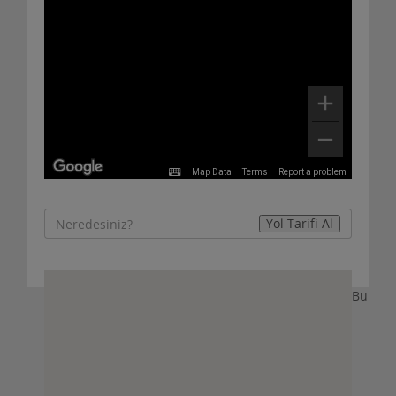
Map Data
Terms
Report a problem
Bu