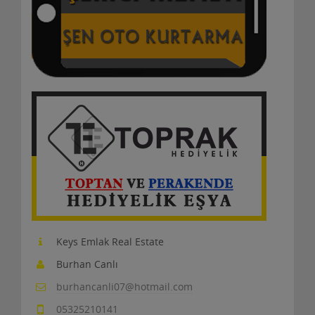
Keys Emlak Real Estate
Burhan Canlı
burhancanli07@hotmail.com
05325210141