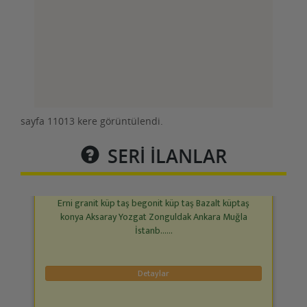
ERNİ GRANİT KÜPTAŞ BEGONİT KÜPTAŞ
DOĞAL BAZALT TAŞ MUĞLA
sayfa 11013 kere görüntülendi.
01 Mart 2024
SERİ İLANLAR
Erni granit küp taş begonit küp taş Bazalt küptaş
konya Aksaray Yozgat Zonguldak Ankara Muğla
İstanb......
Detaylar