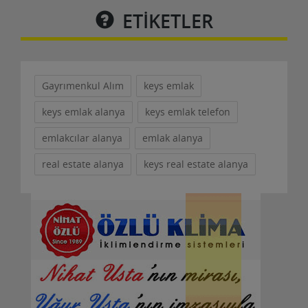
Maaş+sgk+prim+yemek&nb......
ETİKETLER
Detaylar
Gayrımenkul Alım
keys emlak
keys emlak alanya
keys emlak telefon
Ekip Üyesi - Pizza Hut- Alanya - Part-Tıme Ve
emlakcılar alanya
emlak alanya
Full-Tıme
20 Temmuz 2023
real estate alanya
keys real estate alanya
Alanya Pizza Hut Şirketinin büyüme stratejileri
doğrultusunda; mevcut ve açılacak
restoranlarımızda......
Detaylar