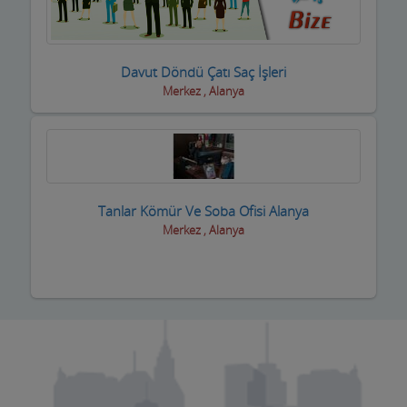
Boyacılar
Cam, Ayna Ürünleri
Davut Döndü Çatı Saç İşleri
Merkez , Alanya
Çatı Kaplama firmaları
Çay Ocakları
Çelik Kapı Firmaları
Tanlar Kömür Ve Soba Ofisi Alanya
Çevre ve Su Arıtma
Merkez , Alanya
Çiçekçi - Peyzaj
Çiğ Köfte Firmaları
Dekorasyon Firmaları
Demir ve Ferforje Ürünleri
Deniz Ürün ve Malzemeleri