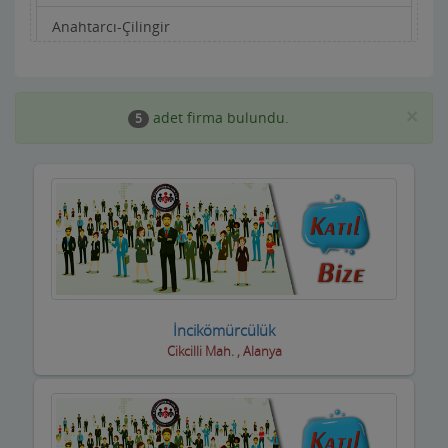
Anahtarcı-Çilingir
Apartman Yönetimi
Aracı Kurumlar
×
adet firma bulundu.
5
Asansörcüler
Av Malzemeleri
Avukatlar ve Hukuk Büroları
Ayakkabıcılar ve Çantacılar
Baharatçılar-Aktarlar
İncikömürcülük
Cikcilli Mah. , Alanya
Balık Evi Restaurant
Bankalar
Bar Disko Cafe