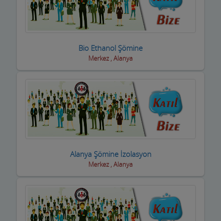
Basın ve Medya
Bayan Kuaför Salonları
Bio Ethanol Şömine
Bebek ve Çocuk Mağazası
Merkez , Alanya
Benzin istasyonları(Petroller)
Berberler
Beyaz Eşya Mağazaları
Beyaz Eşya Teknik Servisler
Alanya Şömine İzolasyon
Bijuteri Parfümeri Ürünleri
Merkez , Alanya
Bilgisayar Yazılım Bilişim
Bisiklet Satış ve Tamircisi
Bobinajcılar