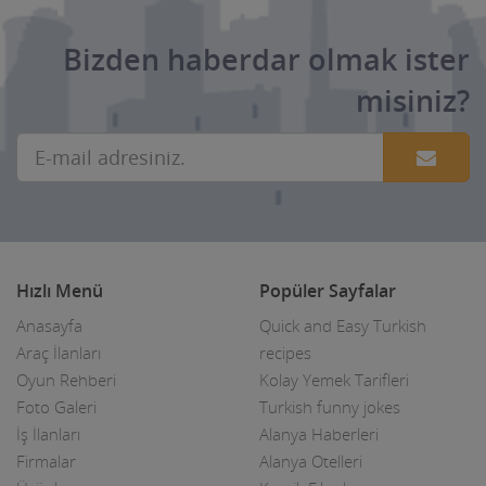
Dernek ve Vakıflar
Bizden haberdar olmak ister
Dershaneler
misiniz?
Diğer Hizmet Sektörleri
Dijital Uydu sistemleri
Diş Hekimleri
Diyetisyen
Hızlı Menü
Popüler Sayfalar
Doktorlar
Anasayfa
Quick and Easy Turkish
Döşemeciler,Brandacılar ,Tente,Çadırcılar
Araç İlanları
recipes
Oyun Rehberi
Kolay Yemek Tarifleri
Döviz Büroları
Foto Galeri
Turkish funny jokes
İş İlanları
Alanya Haberleri
Düğün Nişan Salonları
Firmalar
Alanya Otelleri
Eczaneler