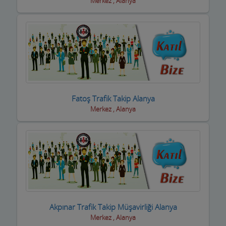
Merkez , Alanya
inşaat Firmaları
inşaat Malzemeleri
inşaat ve yapı ustaları
internet Cafeler ve Oyun salonları
Isıtma / Soğutma Sistemleri
Fatoş Trafik Takip Alanya
ithalat ihracat Firmaları
Merkez , Alanya
izolasyon Firmaları
Jeneratör Sistemleri
Kahvehane Kıraathane Nargile Cafe
Kaloriferciler
Akpınar Trafik Takip Müşavirliği Alanya
Kargo ve Nakliye Şirketleri
Merkez , Alanya