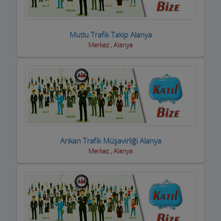
Boyacılar
Mutlu Trafik Takip Alanya
Cam, Ayna Ürünleri
Merkez , Alanya
Çatı Kaplama firmaları
Çay Ocakları
Çelik Kapı Firmaları
Çevre ve Su Arıtma
Çiçekçi - Peyzaj
Arıkan Trafik Müşavirliği Alanya
Merkez , Alanya
Çiğ Köfte Firmaları
Dekorasyon Firmaları
Demir ve Ferforje Ürünleri
Deniz Ürün ve Malzemeleri