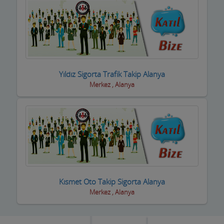
Kuyumcular
Maden Kömür Sanayi
Manavlar
Marketler ve Tekel Bayiler
Yıldız Sigorta Trafik Takip Alanya
Merkez , Alanya
Matbaalar
Medikal Tıbbi Malzemeler
Mermerciler
Mimarlar / Mühendisler
Mobilya imalat
Kısmet Oto Takip Sigorta Alanya
Mobilya Mağazaları
Merkez , Alanya
Moda Evleri ve Gelinlik