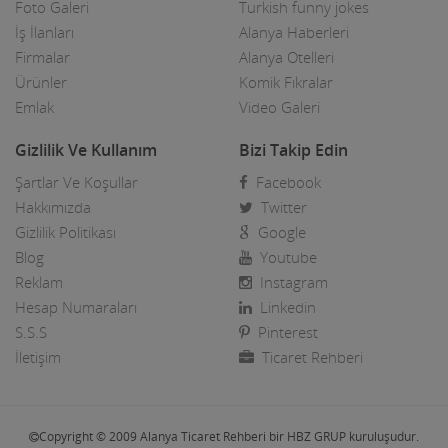
Foto Galeri
Turkish funny jokes
Oto Aksesuar Firmaları
İş İlanları
Alanya Haberleri
Firmalar
Alanya Otelleri
Oto Boya Firmaları
Ürünler
Komik Fıkralar
Oto Camcılar
Emlak
Video Galeri
Oto Döşemeciler
Gizlilik Ve Kullanım
Bizi Takip Edin
Şartlar Ve Koşullar
Facebook
Oto Galeriler
Hakkımızda
Twitter
Oto Kaportacılar
Gizlilik Politikası
Google
Blog
Youtube
Oto Klima ve Elektrikciler
Reklam
Instagram
Oto Kurtarıcı ve Vinç
Hesap Numaraları
Linkedin
S.S.S
Pinterest
Oto Lastik Firmaları
İletişim
Ticaret Rehberi
Oto Servisleri ve Tamircileri
Oto yedek parça
Copyright © 2009 Alanya Ticaret Rehberi bir HBZ GRUP kuruluşudur.