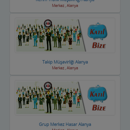
Halı Yıkama
Merkez , Alanya
Halıcılar
Hamamlar / Spa ve Masaj salonları
Hastane ve Sağlık Kuruluşları
Havuz ve Kimyasalları
Hediyelik Eşya Firmaları
Takip Müşavirliği Alanya
Merkez , Alanya
Hırdavatçılar ve Nalburiye
Hububatçılar
Hurdacılar
iç Giyim ve Mayo
ilaçlama Firmaları
Grup Merkez Hasar Alanya