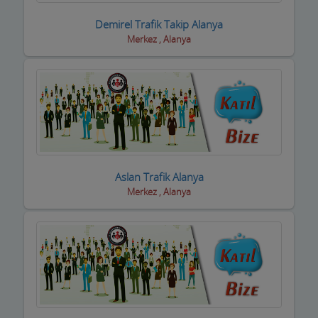
Demirel Trafik Takip Alanya
Eğlence yerleri
Merkez , Alanya
Elektrikçiler
Elektrikli El Aletleri
Elektronikçiler
Emlakçılar
Evcil Hayvan Eğitim Merkezi
Aslan Trafik Alanya
Merkez , Alanya
Evden Eve Nakliye Firmaları
Evkur Firmaları
Fitness-Spa Salonları
Fırıncılar