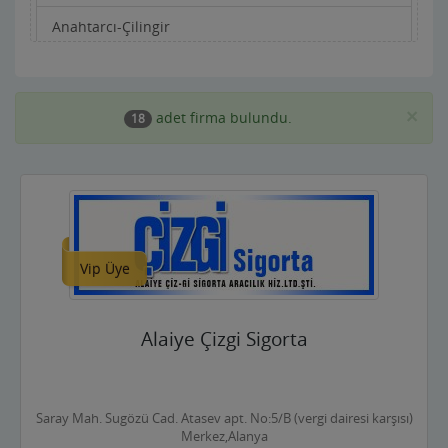
Anahtarcı-Çilingir
Apartman Yönetimi
Aracı Kurumlar
×
adet firma bulundu.
18
Asansörcüler
Av Malzemeleri
Avukatlar ve Hukuk Büroları
Vip Üye
Ayakkabıcılar ve Çantacılar
Baharatçılar-Aktarlar
Alaiye Çizgi Sigorta
Balık Evi Restaurant
Bankalar
Saray Mah. Sugözü Cad. Atasev apt. No:5/B (vergi dairesi karşısı)
Bar Disko Cafe
Merkez,Alanya