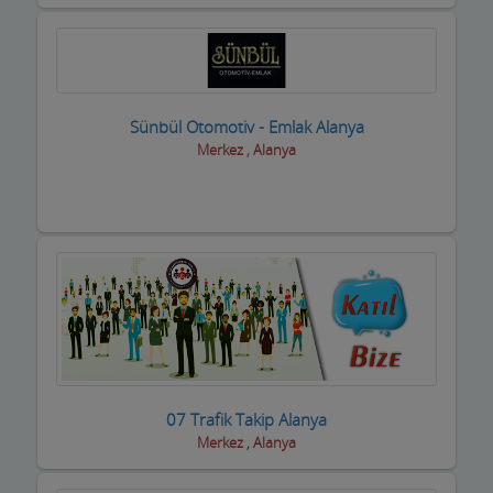
Kasaplar
Kitap ve Kırtasiyeciler
Klimacılar
Sünbül Otomotiv - Emlak Alanya
Koltuk Döşeme
Merkez , Alanya
Kozmetik Firmaları
Kreş ve Bakımevleri
Kuaför Salonları
Kuran Kursu
Kurs Eğitim Hizmetleri
Kuru Temizleme,Yıkama
07 Trafik Takip Alanya
Merkez , Alanya
Kuruyemiş ve Şekerleme Ürünleri