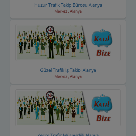
Fotoğrafçılar
Huzur Trafik Takip Bürosu Alanya
Merkez , Alanya
Geri dönüşüm firmaları
Giyim Mağazaları
Gümüş Takı Mağazaları ve Saatciler
Güneş Enerji Sistemleri
Güvenlik Alarm Sistemleri
Güzel Trafik İş Takibi Alanya
Güzellik Salonları
Merkez , Alanya
Hac Malzemeleri
Hafriyat Firmaları
Hal Komisyoncuları
Halı Saha
Kerim Trafik Müşavirliği Alanya