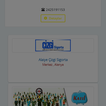
Basın ve Medya
2425191153
Bayan Kuaför Salonları
Detaylar
Bebek ve Çocuk Mağazası
Benzin istasyonları(Petroller)
Berberler
Beyaz Eşya Mağazaları
Alaiye Çizgi Sigorta
Merkez , Alanya
Beyaz Eşya Teknik Servisler
Bijuteri Parfümeri Ürünleri
Bilgisayar Yazılım Bilişim
Bisiklet Satış ve Tamircisi
Bobinajcılar