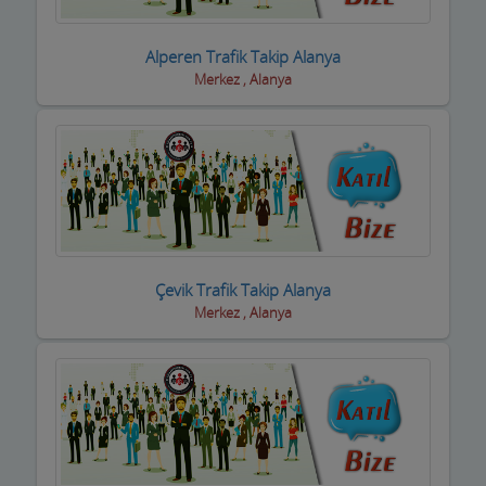
Dernek ve Vakıflar
Alperen Trafik Takip Alanya
Merkez , Alanya
Dershaneler
Diğer Hizmet Sektörleri
Dijital Uydu sistemleri
Diş Hekimleri
Diyetisyen
Çevik Trafik Takip Alanya
Doktorlar
Merkez , Alanya
Döşemeciler,Brandacılar ,Tente,Çadırcılar
Döviz Büroları
Düğün Nişan Salonları
Eczaneler