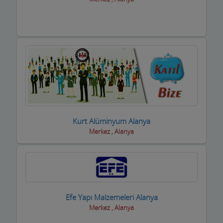
Dernek ve Vakıflar
Dershaneler
Diğer Hizmet Sektörleri
Dijital Uydu sistemleri
Diş Hekimleri
Diyetisyen
Kurt Alüminyum Alanya
Merkez , Alanya
Doktorlar
Döşemeciler,Brandacılar ,Tente,Çadırcılar
Döviz Büroları
Efe Yapı Malzemeleri Alanya
Düğün Nişan Salonları
Merkez , Alanya
Eczaneler