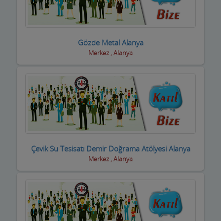
Basın ve Medya
Bayan Kuaför Salonları
Gözde Metal Alanya
Merkez , Alanya
Bebek ve Çocuk Mağazası
Benzin istasyonları(Petroller)
Berberler
Beyaz Eşya Mağazaları
Beyaz Eşya Teknik Servisler
Çevik Su Tesisatı Demir Doğrama Atölyesi Alanya
Bijuteri Parfümeri Ürünleri
Merkez , Alanya
Bilgisayar Yazılım Bilişim
Bisiklet Satış ve Tamircisi
Bobinajcılar