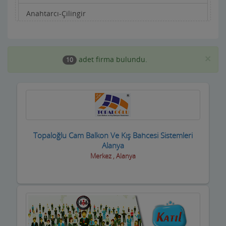
Anahtarcı-Çilingir
Apartman Yönetimi
Aracı Kurumlar
×
adet firma bulundu.
10
Asansörcüler
Av Malzemeleri
Avukatlar ve Hukuk Büroları
Topaloğlu Cam Balkon Ve Kış Bahcesi Sistemleri
Ayakkabıcılar ve Çantacılar
Alanya
Merkez , Alanya
Baharatçılar-Aktarlar
Balık Evi Restaurant
Bankalar
Bar Disko Cafe