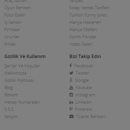
Araç İlanları
recipes
Halı Yıkama
Oyun Rehberi
Kolay Yemek Tarifleri
Halıcılar
Foto Galeri
Turkish funny jokes
İş İlanları
Alanya Haberleri
Hamamlar / Spa ve Masaj salonları
Firmalar
Alanya Otelleri
Ürünler
Komik Fıkralar
Hastane ve Sağlık Kuruluşları
Emlak
Video Galeri
Havuz ve Kimyasalları
Gizlilik Ve Kullanım
Bizi Takip Edin
Hediyelik Eşya Firmaları
Şartlar Ve Koşullar
Facebook
Hırdavatçılar ve Nalburiye
Hakkımızda
Twitter
Gizlilik Politikası
Google
Hububatçılar
Blog
Youtube
Reklam
Instagram
Hurdacılar
Hesap Numaraları
Linkedin
iç Giyim ve Mayo
S.S.S
Pinterest
İletişim
Ticaret Rehberi
ilaçlama Firmaları