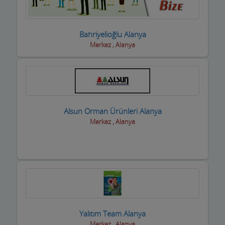
Boyacılar
Bahriyelioğlu Alanya
Cam, Ayna Ürünleri
Merkez , Alanya
Çatı Kaplama firmaları
Çay Ocakları
Çelik Kapı Firmaları
Alsun Orman Ürünleri Alanya
Çevre ve Su Arıtma
Merkez , Alanya
Çiçekçi - Peyzaj
Çiğ Köfte Firmaları
Dekorasyon Firmaları
Demir ve Ferforje Ürünleri
Yalıtım Team Alanya
Deniz Ürün ve Malzemeleri
Merkez , Alanya