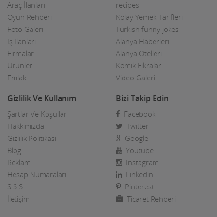
Araç İlanları
recipes
Oyun Rehberi
Kolay Yemek Tarifleri
Foto Galeri
Turkish funny jokes
İş İlanları
Alanya Haberleri
Firmalar
Alanya Otelleri
Ürünler
Komik Fıkralar
Emlak
Video Galeri
Gizlilik Ve Kullanım
Bizi Takip Edin
Şartlar Ve Koşullar
Facebook
Hakkımızda
Twitter
Gizlilik Politikası
Google
Blog
Youtube
Reklam
Instagram
Hesap Numaraları
Linkedin
S.S.S
Pinterest
İletişim
Ticaret Rehberi