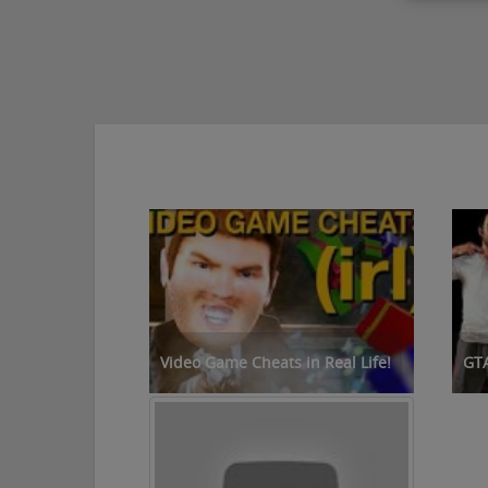
Video Game Cheats in Real Life!
GTA