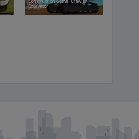
Construction Game: Crawler
Excavator