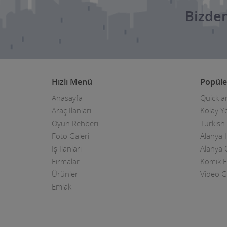
Bizden
Hızlı Menü
Popüle
Anasayfa
Quick a
Araç İlanları
Kolay Ye
Oyun Rehberi
Turkish
Foto Galeri
Alanya 
İş İlanları
Alanya O
Firmalar
Komik F
Ürünler
Video G
Emlak