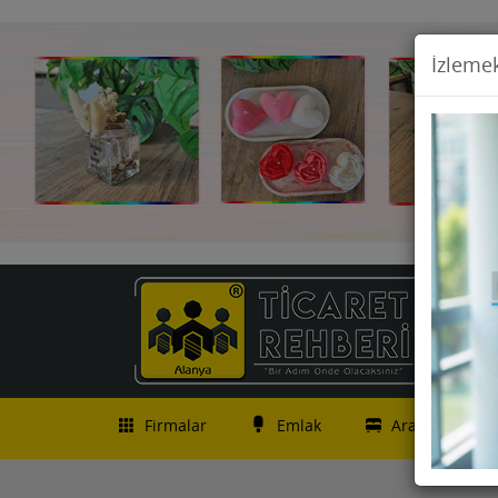
İzlemek
Firmalar
Emlak
Araç İlanları