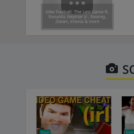
Nike Football: The Last Game ft.
Ronaldo, Neymar Jr., Rooney,
Zlatan, Iniesta & more
SO
Oyun
Oyu