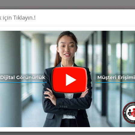
 için Tıklayın.!
Firma Ekl
İş İlanları
Ürünler
Haberler
Seri İ