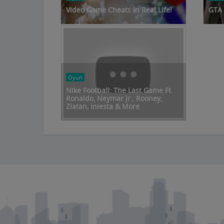
Video Game Cheats In Real Life!
GTA 
Oyun
Nike Football: The Last Game Ft.
Ronaldo, Neymar Jr., Rooney,
Zlatan, Iniesta & More