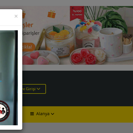
KAPAT
×
e
Üye Girişi
Alanya
lan