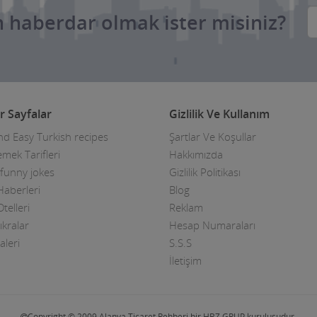
 haberdar olmak ister misiniz?
r Sayfalar
Gizlilik Ve Kullanım
nd Easy Turkish recipes
Şartlar Ve Koşullar
mek Tarifleri
Hakkımızda
 funny jokes
Gizlilik Politikası
Haberleri
Blog
telleri
Reklam
ıkralar
Hesap Numaraları
aleri
S.S.S
İletişim
Copyright © 2009 Alanya Ticaret Rehberi bir HBZ GRUP kuruluşudur.