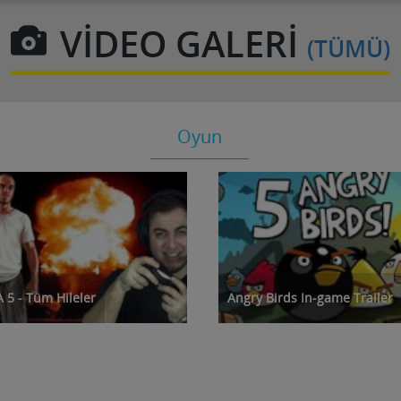
VİDEO GALERİ
(TÜMÜ)
Oyun
 5 - Tüm Hileler
Angry Birds In-game Trailer