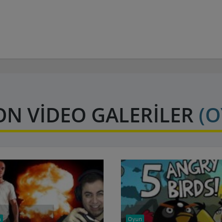
N VİDEO GALERİLER
(O
n
Oyun