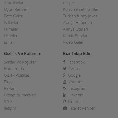
Araç İlanları
recipes
Oyun Rehberi
Kolay Yemek Tarifleri
Foto Galeri
Turkish funny jokes
İş İlanları
Alanya Haberleri
Firmalar
Alanya Otelleri
Ürünler
Komik Fıkralar
Emlak
Video Galeri
Gizlilik Ve Kullanım
Bizi Takip Edin
Şartlar Ve Koşullar
Facebook
Hakkımızda
Twitter
Gizlilik Politikası
Google
Blog
Youtube
Reklam
Instagram
Hesap Numaraları
Linkedin
S.S.S
Pinterest
İletişim
Ticaret Rehberi