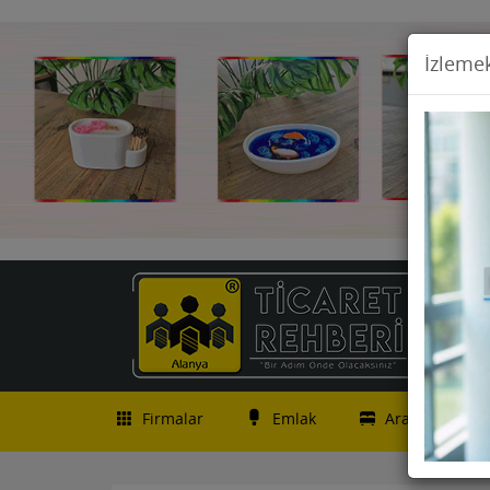
İzlemek
Firmalar
Emlak
Araç İlanları