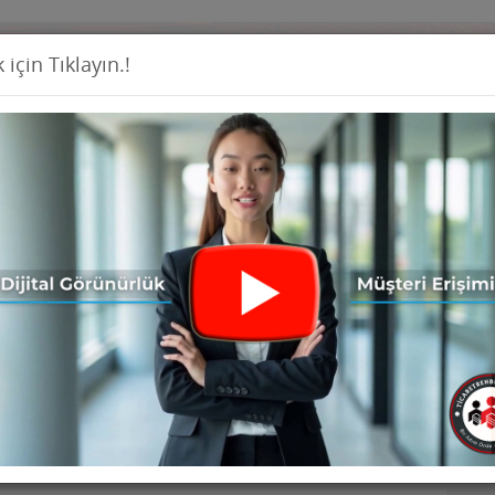
 için Tıklayın.!
Firma Ekl
İş İlanları
Ürünler
Haberler
Seri İ