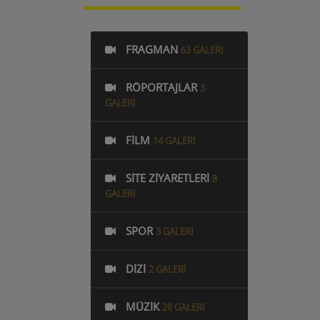
FRAGMAN
63 GALERI
RÖPORTAJLAR
3
GALERI
FILM
14 GALERI
SITE ZIYARETLERI
8
GALERI
SPOR
3 GALERI
DIZI
2 GALERI
MÜZIK
28 GALERI