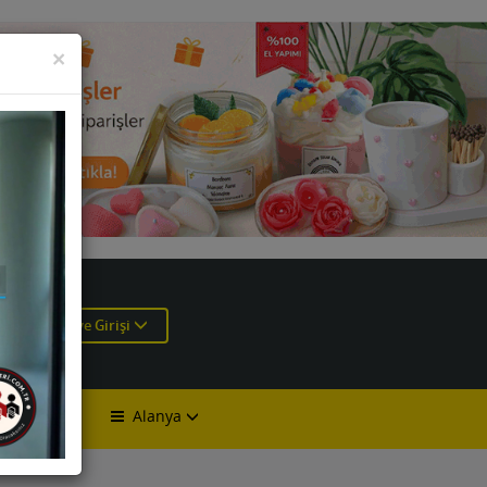
KAPAT
×
e
Üye Girişi
Alanya
lan