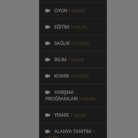
OYUN
5 GALERI
EĞITIM
3 GALERI
SAĞLIK
12 GALERI
BILIM
7 GALERI
KOMIK
10 GALERI
YARIŞMA
PROĞRAMLARI
6 GALERI
YEMEK
7 GALERI
ALANYA TANITIM
4
GALERI