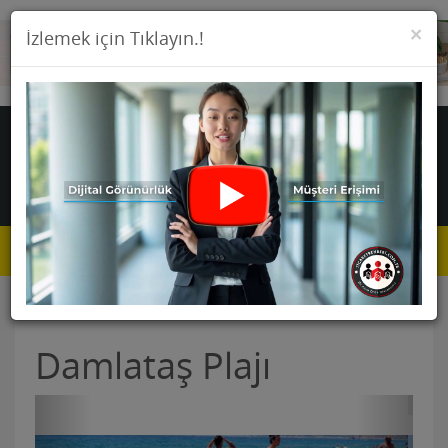
KA
×
İzlemek için Tıklayın.!
Toggle
navigat
Damlataş Plajı