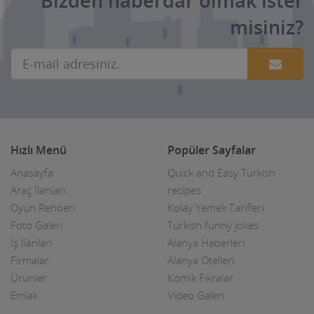
Bizden haberdar olmak ister
misiniz?
Hızlı Menü
Popüler Sayfalar
Anasayfa
Quick and Easy Turkish
Araç İlanları
recipes
Oyun Rehberi
Kolay Yemek Tarifleri
Foto Galeri
Turkish funny jokes
İş İlanları
Alanya Haberleri
Firmalar
Alanya Otelleri
Ürünler
Komik Fıkralar