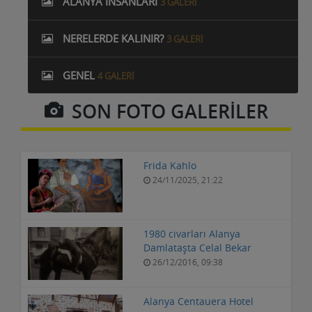
ALANYA İNSANLARI
3 GALERI
NERELERDE KALINIR?
3 GALERI
GENEL
4 GALERI
SON FOTO GALERİLER
Frida Kahlo
24/11/2025, 21:22
1980 civarları Alanya
Damlataşta Celal Bekar
26/12/2016, 09:38