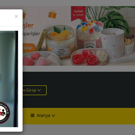
KAPAT
×
e
Üye Girişi
Alanya
lan