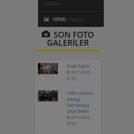
NERELERDE KALINIR?
3 GALERI
GENEL
4 GALERI
SON FOTO
GALERİLER
Frida Kahlo
24/11/2025,
21:22
1980 civarları
Alanya
Damlataşta
Celal Bekar
26/12/2016,