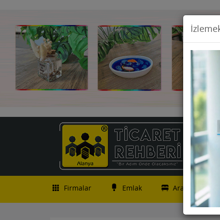
İzlemek
Firmalar
Emlak
Araç İlanları