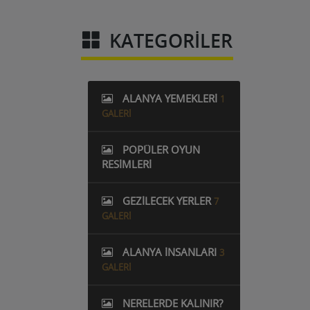
KATEGORILER
ALANYA YEMEKLERI
1
GALERI
POPÜLER OYUN
RESIMLERI
GEZILECEK YERLER
7
GALERI
ALANYA İNSANLARI
3
GALERI