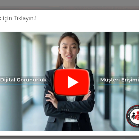
 için Tıklayın.!
Firma Ekl
İş İlanları
Ürünler
Haberler
Seri İ